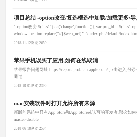
2019-04-25
浏览 2935
项目总结 -option改变/复选框选中加载/加载更多/
1.option改变 $(".ss1").on('change',function(){ var pro_id = $(".ss1 opti
window.location.replace("//{$web_url}"+'/index.php/default/index.htm
2018-11-12
浏览 2659
苹果手机误买了应用,如何在线取消
苹果报告问题网址 https://reportaproblem.apple.co
通过
2018-10-01
浏览 2395
mac安装软件时打开允许所有来源
新版的系统中只有App Store和App Store或认可的开发者,那么如何
master-disable
2018-06-18
浏览 2534