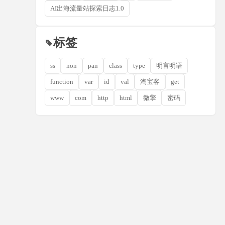
AI出海流量站探索日志1.0
标签
ss
non
pan
class
type
明言明语
function
var
id
val
淘宝客
get
www
com
http
html
微擎
密码