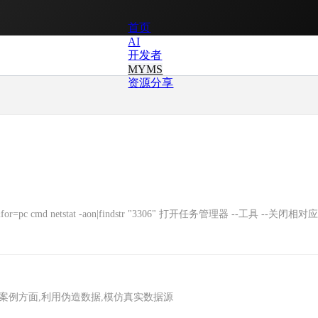
首页
AI
开发者
MYMS
资源分享
pider&for=pc cmd netstat -aon|findstr "3306" 打开任务管理器 --工具 --关闭相对应
以用在小程序案例方面,利用伪造数据,模仿真实数据源