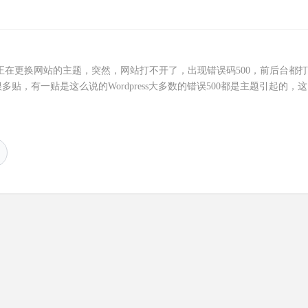
怎样的生活,和什么样的人厮守
正在更换网站的主题，突然，网站打不开了，出现错误码500，前后台都
，有一贴是这么说的Wordpress大多数的错误500都是主题引起的，
这是打开网站后台，OK，可以打开了