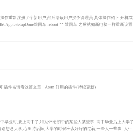
程操作重新注册了个新用户,然后给该用户授予管理员 具体操作如下 开机或
r/db/.AppleSetupDone敲回车 reboot ** 敲回车 之后就如新电脑一样重新设置
即可 插件名请看这篇文章 : Atom 好用的插件(持续更新)
中毕业时,要上高中了,特别怀念初中的某些人某些事. 高中毕业后上大学了
特别想念大学,心里特后悔,大学的时候应该好好的过着,一些人一些事. 人生