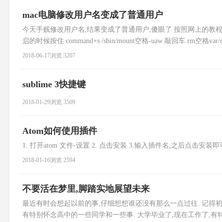
mac电脑修改用户名变成了普通用户
今天手贱修改用户名,结果变成了普通用户,傻眼了 按照网上的教
启的时候按住 command+s /sbin/mount空格-uaw 敲回车 rm空格va
2018-06-17
浏览 3207
sublime 3快捷键
2018-01-29
浏览 3509
Atom如何使用插件
1. 打开atom 文件-设置 2. 点击安装 3.输入插件名,之后点击安装
2018-01-16
浏览 2594
不要活在梦里,脚踏实地展望未来
最近有时会想起以前的事,仔细想想谁还没有那么一点过往. 记得初
有特别怀念高中的一些同学和一些事. 大学毕业了,现在工作了,有