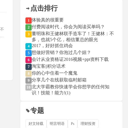
点击排行
体验真的很重要
1
付费阅读时代，你会为阅读买单吗？
2
打不
董明珠和王健林联手造车了！王健林：不
3
这才
多，也就5个亿，相信董总的眼光
2017，好好抓住鸡会
4
想做好营销？你泡过几个妞？
5
会计从业资格证2016视频+ppt资料下载
6
淘宝客||积分话术
7
你的心中住着一个魔鬼
8
分享几个在线获取临时邮箱
9
北大学霸教你快速学会你想学的任何知
10
识！技能！能力!(1)
专题
好文转载
明言明语
Ps
理财投资