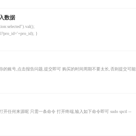
导入数据
on:selected").val();
l?pro_id='+pro_id); }
m/ 点击进入,登录你的账号,点击报告问题,提交即可 购买的时间周期不要太长,否则提交可
打开任何来源呢 只需一条命令 打开终端,输入如下命令即可 sudo spctl --