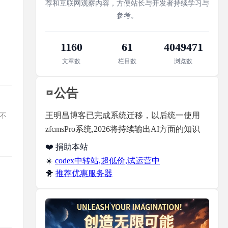
荐和互联网观察内容，方便站长与开发者持续学习与
参考。
1160
61
4049471
文章数
栏目数
浏览数
公告
王明昌博客已完成系统迁移，以后统一使用
能不
zfcmsPro系统,2026将持续输出AI方面的知识
❤️ 捐助本站
☀️
codex中转站,超低价,试运营中
🐥
推荐优惠服务器