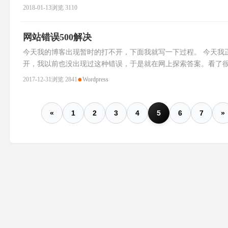
是这样,时间过去之后就一去不复返了. 有时我会想:我以后会过着
2018-01-13
浏览 3110
网站错误500解决
今天我的博客出现暂时的打不开，下面我就写一下过程。 今天我
开，我以前也没出现过这种错误，于是就在网上探索答案。看了很多贴
恍然大悟 于是乎，通过ftp查看网站源码，把主题文件夹改名，
●
2017-12-31
浏览 2841
Wordpress
«
1
2
3
4
5
6
7
»