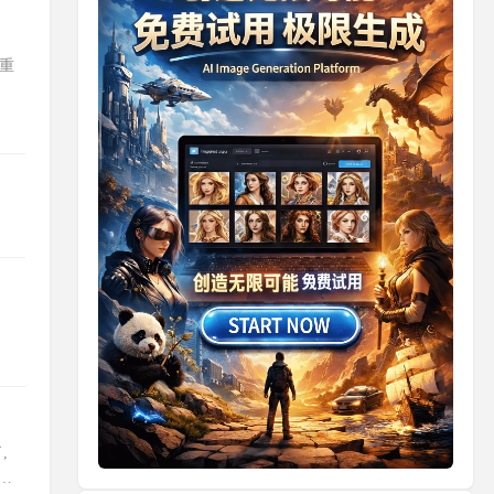
重
,
就