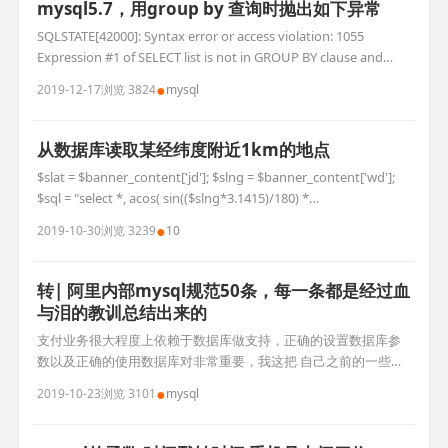
mysql5.7，用group by 查询时抛出如下异常
SQLSTATE[42000]: Syntax error or access violation: 1055
Expression #1 of SELECT list is not in GROUP BY clause and
contains nonaggregated column 'kanxf.o.down_uid' which is
●
2019-12-17
浏览 3824
mysql
not fun
从数据库读取某经纬度附近1km的地点
$slat = $banner_content['jd']; $slng = $banner_content['wd'];
$sql = "select *, acos( sin(($slng*3.1415)/180) *
sin((wd*3.1415)/180) + cos(($slng*3.1415)/180) *
●
2019-10-30
浏览 3239
10
cos((wd*3.1415)/180
转| 阿里内部mysql规范50条，每一条都是经过血
与泪的教训总结出来的
支付业务很大程度上依赖于数据库做支持，正确的设置数据库参
数以及正确的使用数据库对非常重要，我这把 自己之前的一些心
得贴出来，抛砖引玉，大家可以把自己的一些心得分享出来供大
●
2019-10-23
浏览 3101
mysql
家参考学习。 一.数据库配置 1.
innodb_flush_log_at_trx_commit,这个对支付业务来说是关键性
的设置之一，可选的参数值有0,1,2, 支付需要设置成1. 2.