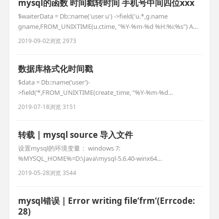
mysql的函数 时间戳转时间 手机号中间四位xxx
$waiterData = Db::name('user u') ->field('u.*,g.name
gname,FROM_UNIXTIME(u.ctime, "%Y-%m-%d %H:%i:%s") AS
dat, insert(u.tel, 4, 4, "XXXX") as mobile') ->field('u.*') -
2019-09-02
浏览 2973
>join('zf_use
数据库格式化时间戳
$data = Db::name(‘user’)-
>field(‘*,FROM_UNIXTIME(create_time, “%Y-%m-%d
%H:%i:%s”) AS dat’)->where([‘status’=>1])->select();
2019-07-18
浏览 3151
转载 | mysql source 导入文件
设置mysql的环境变量： windows 7:
%MYSQL_HOME%=D:\Java\mysql-5.6.40-winx64
Path=%MYSQL_HOME%\bin win+R 输入 cmd 进入dos 输入登录
2019-05-28
浏览 3544
命令：mysql -u root -p 默认root密码为空 无需输入
C:\Users\Administrator>mysql -u r
mysql错误 | Error writing file‘frm‘(Errcode:
28)