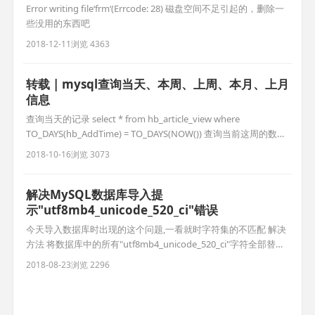
Error writing file‘frm‘(Errcode: 28) 磁盘空间不足引起的，删除一
些没用的东西吧
2018-12-11
浏览 4363
转载 | mysql查询当天、本周、上周、本月、上月
信息
查询当天的记录 select * from hb_article_view where
TO_DAYS(hb_AddTime) = TO_DAYS(NOW()) 查询当前这周的数据
SELECT name,submittime FROM enterprise WHERE
2018-10-16
浏览 3073
YEARWEEK(date_format(submittime,’%Y-%m-%d’))
解决MySQL数据库导入提
示"utf8mb4_unicode_520_ci"错误
今天导入数据库时出现的这个问题,一看就时字符集的不匹配 解决
方法 将数据库中的所有"utf8mb4_unicode_520_ci"字符全部替换
成"utf8mb4_unicode_ci"，然后再导入这样就没有错误。 可以参
2018-08-23
浏览 2296
考下面文章: 1、解决导入MySQL数据库提示"Unknown character
set: 'utf8mb4'"错误 2、解决WordPr