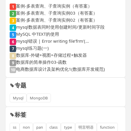
案例-多表查询、子查询实例（有答案）
1
案例-多表查询、子查询实例03（有答案）
2
案例-多表查询、子查询实例02（有答案）
3
mysql数据表同时使用创建时间/更新时间字段
4
MySQL 中TEXT的使用
5
mysql错误 | Error writing file‘frm‘(...
6
mysql练习题(一)
7
数据库-外键+视图+存储过程+触发器
8
数据库的简单操作03-函数
9
电商数据库设计及架构优化1(数据库开发规范)
10
专题
Mysql
MongoDB
标签
ss
non
pan
class
type
明言明语
function