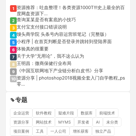
资源推荐：吐血整理！各类资源1000T!!!史上最全的百
1
度网盘资源下...
查询某某是否有案底的小技巧
2
支付宝支付接口错误说明
3
馒头商学院 头条号内容运营班笔记（完整版）
4
小程序 | 在首页判断是否登录并跳转到登陆界面
5
体验真的很重要
6
关于大学“无用论”，我不这么认为
7
王明昌：微商保健行业布局
8
《中国互联网地下产业链分析白皮书》分享
9
资源分享 | photoshop2018视频全套入门自学教程_ps
10
零...
专题
企业运营
软件教程
疑难片段
数据库
前端技术
资源分享
网站技术
MYMS
开发者
AI
未分类
项目案例
工具
一人公司
增长获客
独立产品