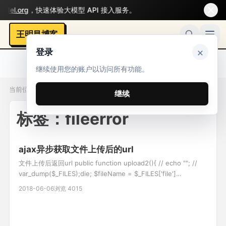
el.org
，快速体验大模型 API 接入服务。
王明昌博客
×
登录
继续使用您的账户以访问所有功能。
当前位置：标签 / fileerror
继续
标签：fileerror
ajax异步获取文件上传后的url
文件上传后返回url public function upload2(){ // echo ""; //
var_dump($_FILES);die; $fileName = $_FILES['file']
['name'];//文件名 $tmpName = $_FILES['file']['tmp_name'];//
2018-06-06
浏览 4015
临时存放的目录 $fileError =