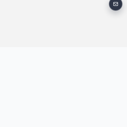
反馈
王明昌博客专注于网站技术、AI 工具、资源分享与开发者笔记，提
供建站经验、实战教程、效率工具推荐和互联网观察内容，方便站
长与开发者持续学习与参考。
跟随我们