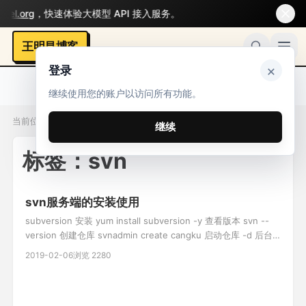
l.org
，快速体验大模型 API 接入服务。
王明昌博客
×
登录
继续使用您的账户以访问所有功能。
当前位置：标签 / svn
继续
标签：svn
svn服务端的安装使用
subversion 安装 yum install subversion -y 查看版本 svn --
version 创建仓库 svnadmin create cangku 启动仓库 -d 后台
运行 -r 递归 svnserve -d -r /user/cangku 查看进程 netstat -
2019-02-06
浏览 2280
nltp 使用仓库 svn checkout svn://...