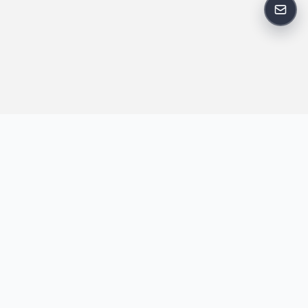
反馈
王明昌博客专注于网站技术、AI 工具、资源分享与开发者笔记，提
供建站经验、实战教程、效率工具推荐和互联网观察内容，方便站
长与开发者持续学习与参考。
跟随我们