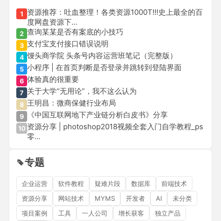
资源推荐：吐血整理！各类资源1000T!!!史上最全的百
1
度网盘资源下...
查询某某是否有案底的小技巧
2
支付宝支付接口错误说明
3
馒头商学院 头条号内容运营班笔记（完整版）
4
小程序 | 在首页判断是否登录并跳转到登陆界面
5
体验真的很重要
6
关于大学“无用论”，我不这么认为
7
王明昌：微商保健行业布局
8
《中国互联网地下产业链分析白皮书》分享
9
资源分享 | photoshop2018视频全套入门自学教程_ps
10
零...
专题
企业运营
软件教程
疑难片段
数据库
前端技术
资源分享
网站技术
MYMS
开发者
AI
未分类
项目案例
工具
一人公司
增长获客
独立产品