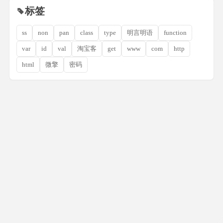
标签
ss
non
pan
class
type
明言明语
function
var
id
val
淘宝客
get
www
com
http
html
微擎
密码