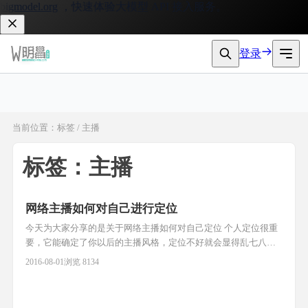
gmodel.org
，快速体验大模型 API 接入服务。
登录
当前位置：标签 / 主播
标签：主播
网络主播如何对自己进行定位
今天为大家分享的是关于网络主播如何对自己定位 个人定位很重
要，它能确定了你以后的主播风格，定位不好就会显得乱七八糟
的。 记得有一次有个美女向我咨询：她是最早加入的一批网络直
2016-08-01
浏览 8134
播，每次直播之前都精心的准备，可是每次都准备的很累，带来
的效果总是不那么尽人意，这到底是为什么呢？ 由于她比较热
情，直接给我发了红包，我也不怎么好意思拒绝，就为她试着找