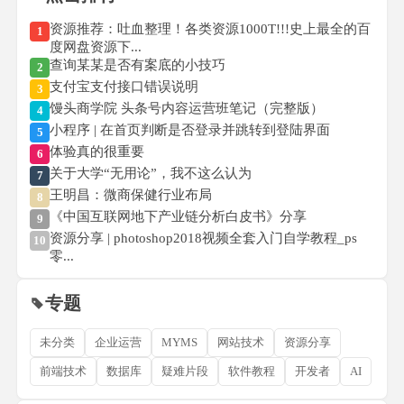
资源推荐：吐血整理！各类资源1000T!!!史上最全的百
1
度网盘资源下...
查询某某是否有案底的小技巧
2
支付宝支付接口错误说明
3
馒头商学院 头条号内容运营班笔记（完整版）
4
小程序 | 在首页判断是否登录并跳转到登陆界面
5
体验真的很重要
6
关于大学“无用论”，我不这么认为
7
王明昌：微商保健行业布局
8
《中国互联网地下产业链分析白皮书》分享
9
资源分享 | photoshop2018视频全套入门自学教程_ps
10
零...
专题
未分类
企业运营
MYMS
网站技术
资源分享
前端技术
数据库
疑难片段
软件教程
开发者
AI