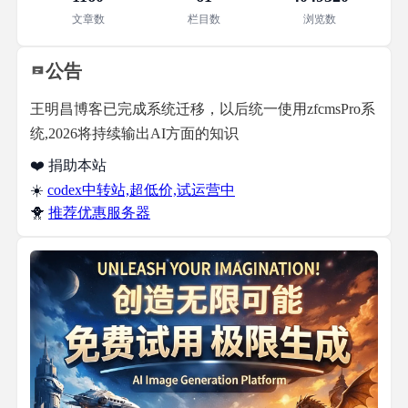
文章数
栏目数
浏览数
公告
王明昌博客已完成系统迁移，以后统一使用zfcmsPro系
统,2026将持续输出AI方面的知识
❤️ 捐助本站
☀️
codex中转站,超低价,试运营中
🐥
推荐优惠服务器