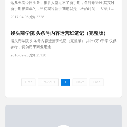
这几天看今日头条，很多人都过不了新手期，各种难难难 其实过
新手期很简单的，当初我过新手期也就是几天的时间。 大家注意
看头条的转正规定有两种方法 新手号转正将有两种方式： 1.平台
2017-04-06
浏览 3328
不定期审核通过 2.头条号指数达标自助转正 自助转正需要满足以
下几个条件 头条号指数超过650分（近30日内，至少有1天头条号
指数超过650分) 「已推荐」文章累计超过10篇 看完后
馒头商学院 头条号内容运营班笔记（完整版）
馒头商学院 头条号内容运营班笔记（完整版） 共计1万3千字 仅供
参考，切勿用于商业用途
2016-09-23
浏览 25130
First
Previous
1
Next
Last