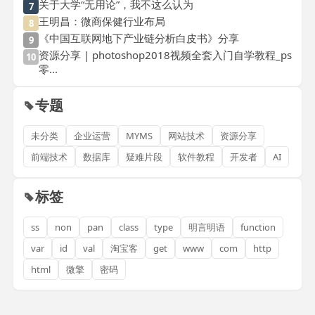
关于大学“无用论”，我不这么认为
7
王明昌：微商保健行业布局
8
《中国互联网地下产业链分析白皮书》分享
9
资源分享 | photoshop2018视频全套入门自学教程_ps
10
零...
专题
未分类
企业运营
MYMS
网站技术
资源分享
前端技术
数据库
疑难片段
软件教程
开发者
AI
标签
ss
non
pan
class
type
明言明语
function
var
id
val
淘宝客
get
www
com
http
html
微擎
密码