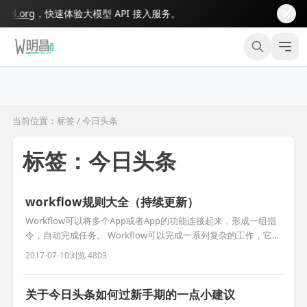
l.org
，快速体验大模型 API 接入服务。
当前位置：标签 / 今日头条
标签：今日头条
workflow规则大全（持续更新）
Workflow可以将多个App或者App的功能连接起来，形成一组指
令，自动完成任务。 Workflow可以完成一系列复杂的工作，它通
常需要用户打开若干个应用，然后只要按下一个按键即可将工作
2017-07-10
浏览 4803
自动完成。 例如，假如用户想让某个人知道自己迟到了，只要使
用“迟到”工作流即可自动找到自己的下一个约会，然后计算出路上
需要的时间，编写一条文本消息并发送给约会对象。 要实
关于今日头条如何过新手期的一点小建议