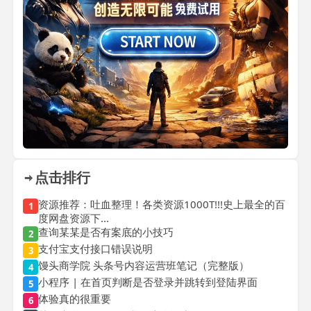
点击排行
资源推荐：吐血整理！各类资源1000T!!!史上最全的百
1
度网盘资源下...
查询某某是否有案底的小技巧
2
支付宝支付接口错误说明
3
馒头商学院 头条号内容运营班笔记（完整版）
4
小程序 | 在首页判断是否登录并跳转到登陆界面
5
体验真的很重要
6