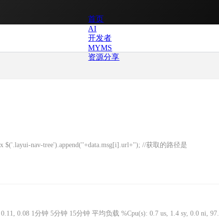
首页
AI
开发者
MYMS
资源分享
$('.layui-nav-tree').append(''+data.msg[i].url+''); //获取的路径是
1, 0.08 1分钟 5分钟 15分钟 平均负载 %Cpu(s): 0.7 us, 1.4 sy, 0.0 ni, 97.