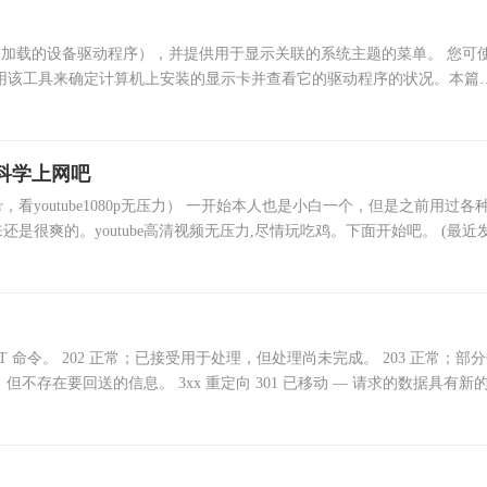
中加载的设备驱动程序），并提供用于显示关联的系统主题的菜单。 您可
用该工具来确定计算机上安装的显示卡并查看它的驱动程序的状况。本篇
root = getenv('DO
始科学上网吧
看youtube1080p无压力） ​​一开始本人也是小白一个，但是之前用过各种
很爽的。youtube高清视频无压力,尽情玩吃鸡。下面开始吧。 (最近
POST 命令。 202 正常；已接受用于处理，但处理尚未完成。 203 正常；部
，但不存在要回送的信息。 3xx 重定向 301 已移动 — 请求的数据具有新