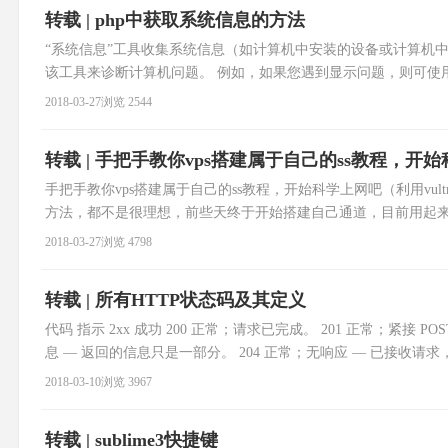
转载 | php中获取系统信息的方法
“系统信息”工具收集系统信息（如计算机中安装的设备或计算机
该工具来诊断计算机问题。 例如，如果您遇到显示问题，则可使
章是对php中获取系统信息的方法进行了详细的分析介绍，需要的朋友参考下 $
2018-03-27
浏览 2544
转载 | 手把手教你vps搭建属于自己的ss教程，开
手把手教你vps搭建属于自己的ss教程，开始科学上网吧（利用vultr，
方法，都不是很理想，前些天终于开始搭建自己通道，目前用起来还是
有时新申请的虚拟机ping不通，ssh putty无法连接 现象，可
2018-03-27
浏览 4798
转载 | 所有HTTP状态码及其定义
代码 指示 2xx 成功 200 正常；请求已完成。 201 正常；紧接 
息 — 返回的信息只是一部分。 204 正常；无响应 — 已接收请求
置且更改是永久的。 302 已找到 — 请求的数据
2018-03-10
浏览 3967
转载 | sublime3快捷键