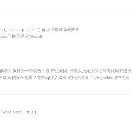
ffect_fadein.asp fadeout() jq 淡出隐藏隐藏效果
rollbox1下的代码 $("#scroll
到服务器解析并执行的一种攻击手段 产生原因: 开发人员无法保证所有代码都进
应的安全配置 2.寻找sql注入漏洞 逻辑推理法: 1.识别web应用中的所
"word_wrap" : true }