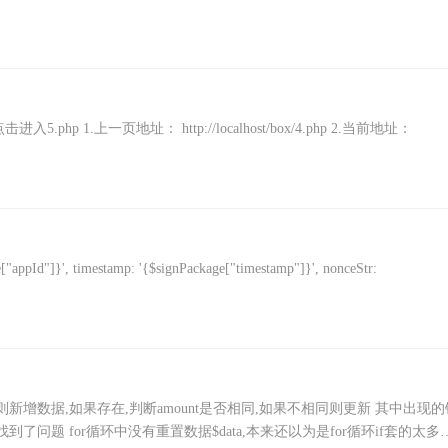
 点击进入5.php 1.上一页地址： http://localhost/box/4.php 2.当前地址：
pId"]}', timestamp: '{$signPackage["timestamp"]}', nonceStr:
,则新增数据,如果存在,判断amount是否相同,如果不相同则更新 其中出现的
了问题 for循环中没有重置数据$data,本来还以为是for循环if套的太多