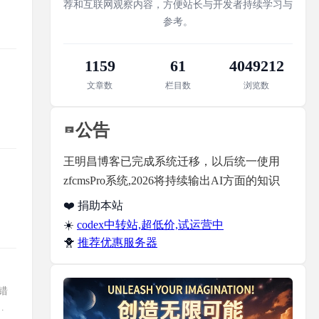
荐和互联网观察内容，方便站长与开发者持续学习与
参考。
1159
61
4049212
文章数
栏目数
浏览数
公告
王明昌博客已完成系统迁移，以后统一使用
zfcmsPro系统,2026将持续输出AI方面的知识
❤️ 捐助本站
☀️
codex中转站,超低价,试运营中
🐥
推荐优惠服务器
错
问