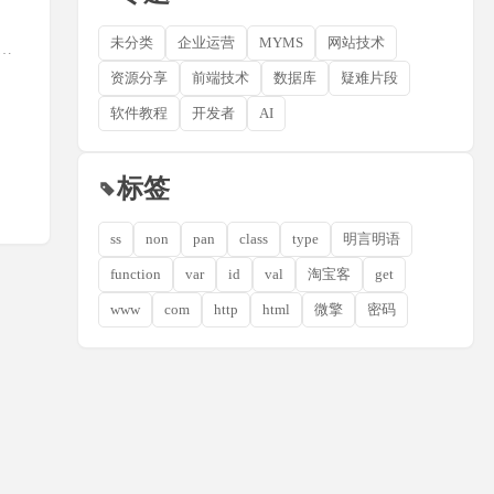
未分类
企业运营
MYMS
网站技术
重复
资源分享
前端技术
数据库
疑难片段
软件教程
开发者
AI
标签
ss
non
pan
class
type
明言明语
function
var
id
val
淘宝客
get
www
com
http
html
微擎
密码