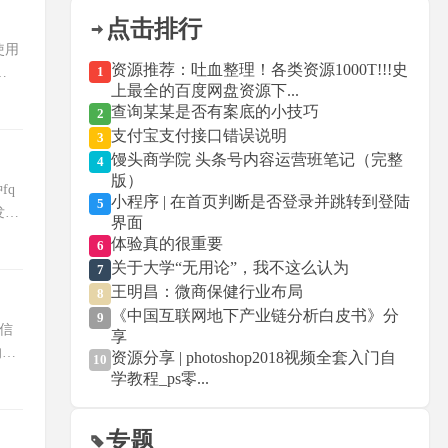
点击排行
使用
资源推荐：吐血整理！各类资源1000T!!!史
1
文
上最全的百度网盘资源下...
查询某某是否有案底的小技巧
2
支付宝支付接口错误说明
3
馒头商学院 头条号内容运营班笔记（完整
4
版）
fq
小程序 | 在首页判断是否登录并跳转到登陆
5
发现
界面
体验真的很重要
6
关于大学“无用论”，我不这么认为
7
王明昌：微商保健行业布局
8
《中国互联网地下产业链分析白皮书》分
9
分信
享
的位
资源分享 | photoshop2018视频全套入门自
10
学教程_ps零...
专题