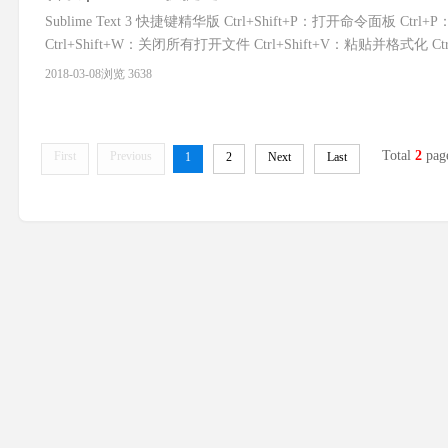
Sublime Text 3 快捷键精华版 Ctrl+Shift+P：打开命令面板 
Ctrl+Shift+W：关闭所有打开文件 Ctrl+Shift+V：粘贴并
可依次增加选择下一
2018-03-08
浏览 3638
Total
2
pag
First
Previous
1
2
Next
Last