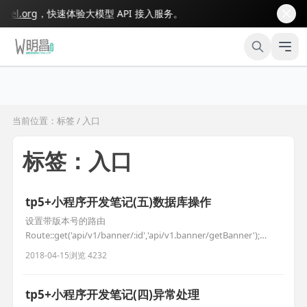
el.org
，快速体验大模型 API 接入服务。
当前位置：标签 / 入口
标签：入口
tp5+小程序开发笔记(五)数据库操作
设置带版本号的路由
Route::get('api/v1/banner/:id','api/v1.banner/getBanner');
1.tp5原生sql use think\Db; Db::query("select * from user where
2018-04-15
浏览 4232
id=?",[$id]); 2.查询构建器 Db::table('user')->where('id
tp5+小程序开发笔记(四)异常处理