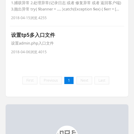
1.捕获异常 2.处理异常(记录日志 或者 修复异常 或者 返回客户端)
3.抛出异常 try{ $banner = ..... }catch(Exception $ex) { $err = [
'error_code=>'10001, 'msg'=>$ex->getMessage() ]; return
2018-04-15
浏览 4255
json($err,400); } 200是正确获得
设置tp5多入口文件
设置admin.php入口文件
2018-04-06
浏览 4015
First
Previous
1
Next
Last