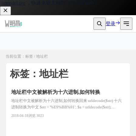
gmodel.org
，快速体验大模型 API 接入服务。
登录
当前位置：标签 / 地址栏
标签：地址栏
地址栏中文被解析为十六进制,如何转换
地址栏中文被解析为十六进制,如何转换回来 urldecode($str) 十六
进制转换为中文 $str = '%E9%BB%91'; $a = urldecode($str);
var_dump($a); //string(3) "黑" 中文转换为十六进制 $b =
2018-04-18
浏览 3023
urlencode('星期二'); var_dump($b); //%E6%98%9F%E6