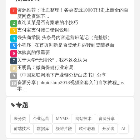
资源推荐：吐血整理！各类资源1000T!!!史上最全的百
1
度网盘资源下...
查询某某是否有案底的小技巧
2
支付宝支付接口错误说明
3
馒头商学院 头条号内容运营班笔记（完整版）
4
小程序 | 在首页判断是否登录并跳转到登陆界面
5
体验真的很重要
6
关于大学“无用论”，我不这么认为
7
王明昌：微商保健行业布局
8
《中国互联网地下产业链分析白皮书》分享
9
资源分享 | photoshop2018视频全套入门自学教程_ps
10
零...
专题
未分类
企业运营
MYMS
网站技术
资源分享
前端技术
数据库
疑难片段
软件教程
开发者
AI