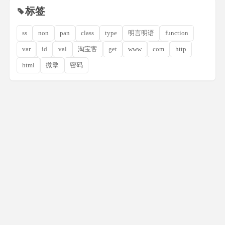
标签
ss
non
pan
class
type
明言明语
function
var
id
val
淘宝客
get
www
com
http
html
微擎
密码