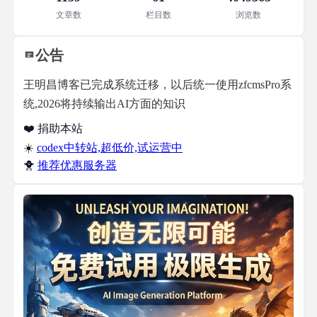
文章数
栏目数
浏览数
公告
王明昌博客已完成系统迁移，以后统一使用zfcmsPro系
统,2026将持续输出AI方面的知识
❤️ 捐助本站
☀️
codex中转站,超低价,试运营中
🐥
推荐优惠服务器