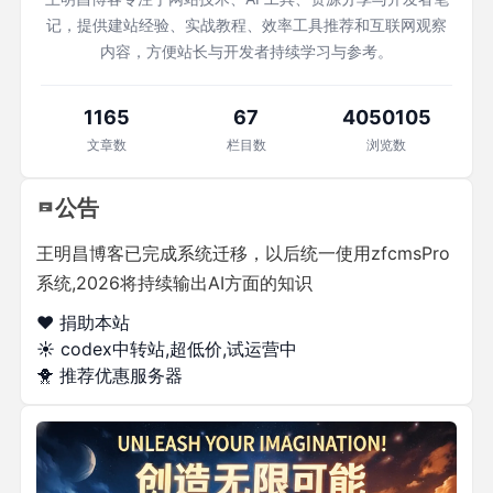
记，提供建站经验、实战教程、效率工具推荐和互联网观察
内容，方便站长与开发者持续学习与参考。
1165
67
4050105
文章数
栏目数
浏览数
公告
王明昌博客已完成系统迁移，以后统一使用zfcmsPro
系统,2026将持续输出AI方面的知识
❤️ 捐助本站
☀️
codex中转站,超低价,试运营中
🐥
推荐优惠服务器