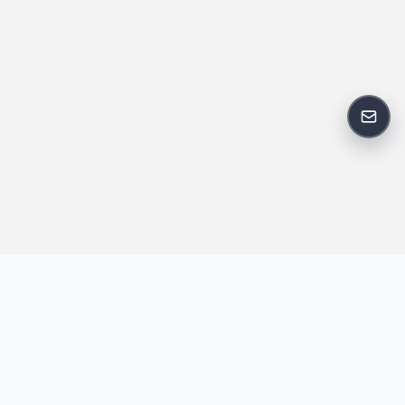
反馈
王明昌博客专注于网站技术、AI 工具、资源分享与开发者笔记，提
供建站经验、实战教程、效率工具推荐和互联网观察内容，方便站