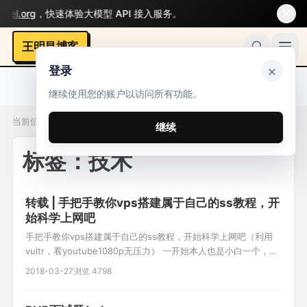
l.org
，快速体验大模型 API 接入服务。
王明昌博客
×
登录
继续使用您的账户以访问所有功能。
当前位置：标签 / 技术
继续
标签：技术
转载 | 手把手教你vps搭建属于自己的ss教程，开
始科学上网吧
手把手教你vps搭建属于自己的ss教程，开始科学上网吧（利用
vultr，看youtube1080p无压力） ​​一开始本人也是小白一个，但
是之前用过各种fq方法，都不是很理想，前些天终于开始搭建自
2018-03-27
浏览 4798
己通道，目前用起来还是很爽的。youtube高清视频无压力,尽情
玩吃鸡。下面开始吧。 (最近发现有时新申请的虚拟机ping不通，