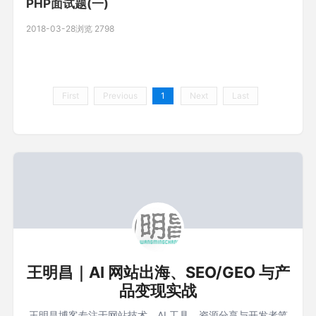
ssh putty无法连接 现象，可
PHP面试题(一)
2018-03-28
浏览 2798
First
Previous
1
Next
Last
王明昌｜AI 网站出海、SEO/GEO 与产
品变现实战
王明昌博客专注于网站技术、AI 工具、资源分享与开发者笔