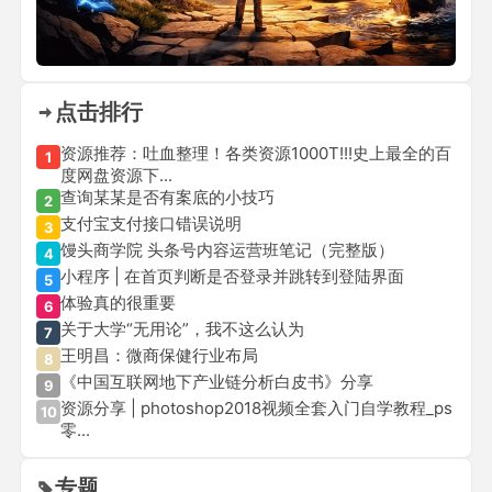
点击排行
资源推荐：吐血整理！各类资源1000T!!!史上最全的百
1
度网盘资源下...
查询某某是否有案底的小技巧
2
支付宝支付接口错误说明
3
馒头商学院 头条号内容运营班笔记（完整版）
4
小程序 | 在首页判断是否登录并跳转到登陆界面
5
体验真的很重要
6
关于大学“无用论”，我不这么认为
7
王明昌：微商保健行业布局
8
《中国互联网地下产业链分析白皮书》分享
9
资源分享 | photoshop2018视频全套入门自学教程_ps
10
零...
专题