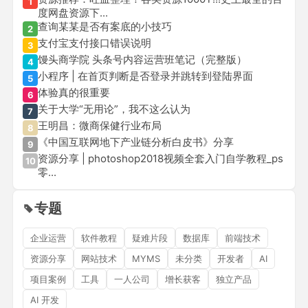
1
度网盘资源下...
查询某某是否有案底的小技巧
2
支付宝支付接口错误说明
3
馒头商学院 头条号内容运营班笔记（完整版）
4
小程序 | 在首页判断是否登录并跳转到登陆界面
5
体验真的很重要
6
关于大学“无用论”，我不这么认为
7
王明昌：微商保健行业布局
8
《中国互联网地下产业链分析白皮书》分享
9
资源分享 | photoshop2018视频全套入门自学教程_ps
10
零...
专题
企业运营
软件教程
疑难片段
数据库
前端技术
资源分享
网站技术
MYMS
未分类
开发者
AI
项目案例
工具
一人公司
增长获客
独立产品
AI 开发