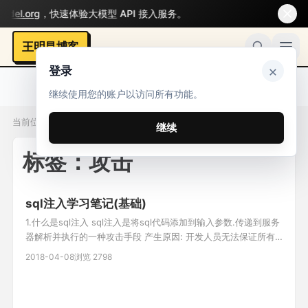
el.org
，快速体验大模型 API 接入服务。
王明昌博客
×
登录
继续使用您的账户以访问所有功能。
当前位置：标签 / 攻击
继续
标签：攻击
sql注入学习笔记(基础)
1.什么是sql注入 sql注入是将sql代码添加到输入参数.传递到服务
器解析并执行的一种攻击手段 产生原因: 开发人员无法保证所有
代码都进行过滤 攻击者发送给服务器的经过构造的可执行的sql语
2018-04-08
浏览 2798
句 数据库未做相对应的安全配置 2.寻找sql注入漏洞 逻辑推理法:
1.识别web应用中的所有输入点(get/post/http头信息) get:
a.php?id