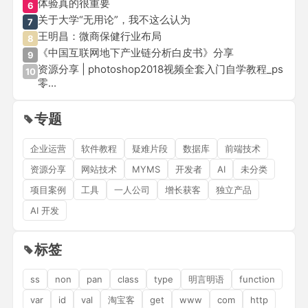
体验真的很重要
6
关于大学“无用论”，我不这么认为
7
王明昌：微商保健行业布局
8
《中国互联网地下产业链分析白皮书》分享
9
资源分享 | photoshop2018视频全套入门自学教程_ps
10
零...
专题
企业运营
软件教程
疑难片段
数据库
前端技术
资源分享
网站技术
MYMS
开发者
AI
未分类
项目案例
工具
一人公司
增长获客
独立产品
AI 开发
标签
ss
non
pan
class
type
明言明语
function
var
id
val
淘宝客
get
www
com
http