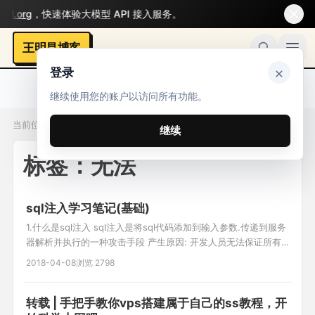
.org
，快速体验大模型 API 接入服务。
王明昌博客
×
登录
继续使用您的账户以访问所有功能。
当前位置：标签 / 无法
继续
标签：无法
sql注入学习笔记(基础)
1.什么是sql注入 sql注入是将sql代码添加到输入参数.传递到服务
器解析并执行的一种攻击手段 产生原因: 开发人员无法保证所有
代码都进行过滤 攻击者发送给服务器的经过构造的可执行的sql语
2018-04-08
浏览 2798
句 数据库未做相对应的安全配置 2.寻找sql注入漏洞 逻辑推理法:
1.识别web应用中的所有输入点(get/post/http头信息) get:
a.php?id
转载 | 手把手教你vps搭建属于自己的ss教程，开