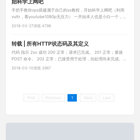
始科学上网吧
手把手教你vps搭建属于自己的ss教程，开始科学上网吧（利用
vultr，看youtube1080p无压力） ​​一开始本人也是小白一个，但
是之前用过各种fq方法，都不是很理想，前些天终于开始搭建自
2018-03-27
浏览 4798
己通道，目前用起来还是很爽的。youtube高清视频无压力,尽情
玩吃鸡。下面开始吧。 (最近发现有时新申请的虚拟机ping不通，
ssh putty无法连接 现象，可
转载 | 所有HTTP状态码及其定义
代码 指示 2xx 成功 200 正常；请求已完成。 201 正常；紧接
POST 命令。 202 正常；已接受用于处理，但处理尚未完成。
203 正常；部分信息 — 返回的信息只是一部分。 204 正常；无
2018-03-10
浏览 3967
响应 — 已接收请求，但不存在要回送的信息。 3xx 重定向 301
已移动 — 请求的数据具有新的位置且更改是永久的。 302 已找
到 — 请求的数据
First
Previous
1
Next
Last