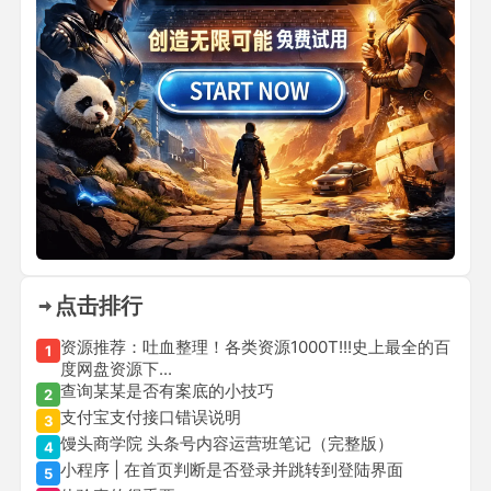
点击排行
资源推荐：吐血整理！各类资源1000T!!!史上最全的百
1
度网盘资源下...
查询某某是否有案底的小技巧
2
支付宝支付接口错误说明
3
馒头商学院 头条号内容运营班笔记（完整版）
4
小程序 | 在首页判断是否登录并跳转到登陆界面
5