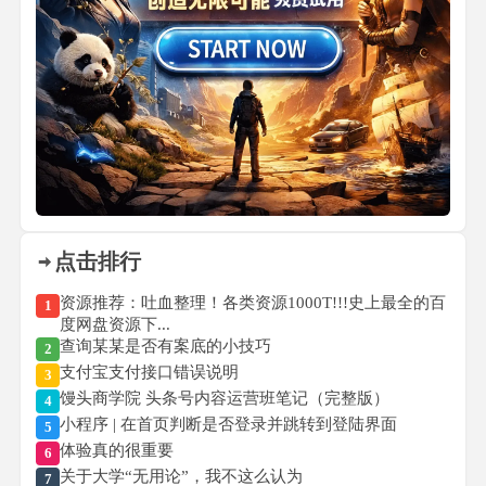
点击排行
资源推荐：吐血整理！各类资源1000T!!!史上最全的百
1
度网盘资源下...
查询某某是否有案底的小技巧
2
支付宝支付接口错误说明
3
馒头商学院 头条号内容运营班笔记（完整版）
4
小程序 | 在首页判断是否登录并跳转到登陆界面
5
体验真的很重要
6
关于大学“无用论”，我不这么认为
7