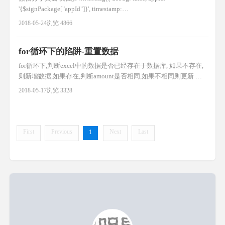
'{$signPackage["appId"]}', timestamp:
'{$signPackage["timestamp"]}', nonceStr:
2018-05-24
浏览 4866
'{$signPackage["nonceStr"]}', signature: '{$signPackage[
for循环下的陷阱-重置数据
for循环下,判断excel中的数据是否已经存在于数据库, 如果不存在,
则新增数据,如果存在,判断amount是否相同,如果不相同则更新 其
中出现的错误数,只有第一个数据更新,其他的都为新增, 经过步步
2018-05-17
浏览 3328
差查找,终于找到了问题 for循环中没有重置数据$data,本来还以为
是for循环if套的太多问题,看来是我想多了(之前使用tp框架for循环
不能套太多,否则
First
Previous
Next
Last
1