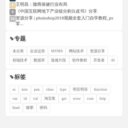
王明昌：微商保健行业布局
8
《中国互联网地下产业链分析白皮书》分享
9
资源分享 | photoshop2018视频全套入门自学教程_ps
10
零...
专题
未分类
企业运营
MYMS
网站技术
资源分享
前端技术
数据库
疑难片段
软件教程
开发者
AI
标签
ss
non
pan
class
type
明言明语
function
var
id
val
淘宝客
get
www
com
http
html
微擎
密码