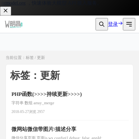
gmodel.org
，快速体验大模型 API 接入服务。
登录
当前位置：标签 / 更新
标签：更新
PHP函数(>>>>持续更新>>>>)
字符串 数组 array_merge
2018-05-27
浏览 2957
微网站微信带图片/描述分享
微信分享页面 页面js wx.config({ debug: false, appId: