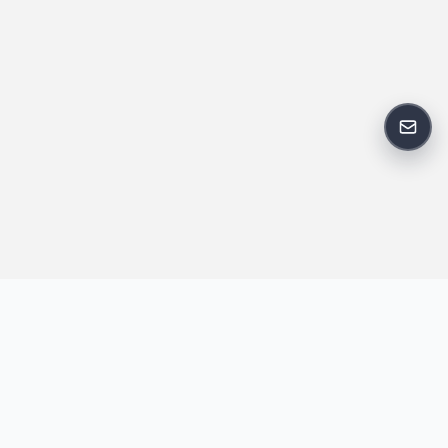
反馈
王明昌博客专注于网站技术、AI 工具、资源分享与开发者笔记，提
供建站经验、实战教程、效率工具推荐和互联网观察内容，方便站