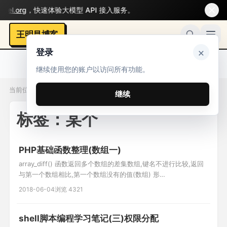
l.org
，快速体验大模型 API 接入服务。
王明昌博客
×
登录
继续使用您的账户以访问所有功能。
当前位置：标签 / 某个
继续
标签：某个
PHP基础函数整理(数组一)
array_diff() 函数返回多个数组的差集数组,键名不进行比较,返回
与第一个数组相比,第一个数组没有的值(数组) 形
式:array_diff(array1,array2,array3...); 例子:
2018-06-04
浏览 4321
$a1=array("a"=>"red","b"=>"green","c"=>"blue","d"=>"yellow");
$a2=array("e"=
shell脚本编程学习笔记(三)权限分配