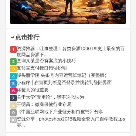
点击排行
资源推荐：吐血整理！各类资源1000T!!!史上最全的百
1
度网盘资源下...
查询某某是否有案底的小技巧
2
支付宝支付接口错误说明
3
馒头商学院 头条号内容运营班笔记（完整版）
4
小程序 | 在首页判断是否登录并跳转到登陆界面
5
体验真的很重要
6
关于大学“无用论”，我不这么认为
7
王明昌：微商保健行业布局
8
《中国互联网地下产业链分析白皮书》分享
9
资源分享 | photoshop2018视频全套入门自学教程_ps
10
零...