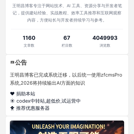
王明昌博客专注于网站技术、AI 工具、资源分享与开发者笔
记，提供建站经验、实战教程、效率工具推荐和互联网观察
内容，方便站长与开发者持续学习与参考。
1160
67
4049993
文章数
栏目数
浏览数
公告
王明昌博客已完成系统迁移，以后统一使用zfcmsPro
系统,2026将持续输出AI方面的知识
❤️ 捐助本站
☀️
codex中转站,超低价,试运营中
🐥
推荐优惠服务器