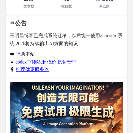
文章数
栏目数
浏览数
公告
王明昌博客已完成系统迁移，以后统一使用zfcmsPro系
统,2026将持续输出AI方面的知识
❤️ 捐助本站
☀️
codex中转站,超低价,试运营中
🐥
推荐优惠服务器