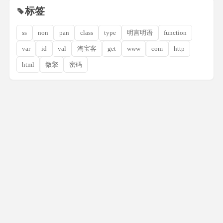
标签
ss
non
pan
class
type
明言明语
function
var
id
val
淘宝客
get
www
com
http
html
微擎
密码