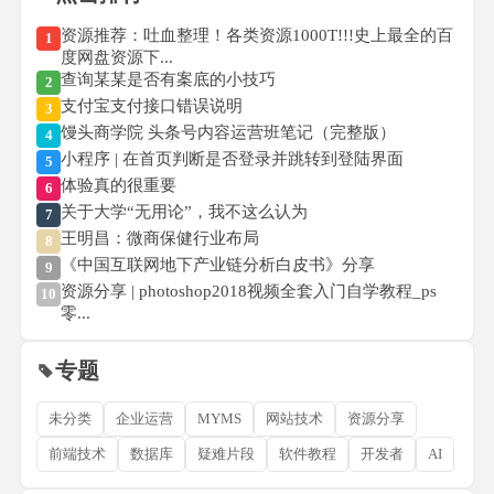
资源推荐：吐血整理！各类资源1000T!!!史上最全的百
1
度网盘资源下...
查询某某是否有案底的小技巧
2
支付宝支付接口错误说明
3
馒头商学院 头条号内容运营班笔记（完整版）
4
小程序 | 在首页判断是否登录并跳转到登陆界面
5
体验真的很重要
6
关于大学“无用论”，我不这么认为
7
王明昌：微商保健行业布局
8
《中国互联网地下产业链分析白皮书》分享
9
资源分享 | photoshop2018视频全套入门自学教程_ps
10
零...
专题
未分类
企业运营
MYMS
网站技术
资源分享
前端技术
数据库
疑难片段
软件教程
开发者
AI