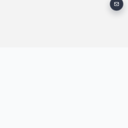
反馈
王明昌博客专注于网站技术、AI 工具、资源分享与开发者笔记，提
供建站经验、实战教程、效率工具推荐和互联网观察内容，方便站
长与开发者持续学习与参考。
跟随我们