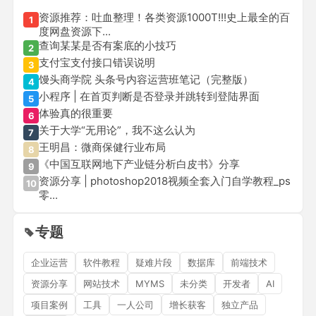
资源推荐：吐血整理！各类资源1000T!!!史上最全的百
1
度网盘资源下...
查询某某是否有案底的小技巧
2
支付宝支付接口错误说明
3
馒头商学院 头条号内容运营班笔记（完整版）
4
小程序 | 在首页判断是否登录并跳转到登陆界面
5
体验真的很重要
6
关于大学“无用论”，我不这么认为
7
王明昌：微商保健行业布局
8
《中国互联网地下产业链分析白皮书》分享
9
资源分享 | photoshop2018视频全套入门自学教程_ps
10
零...
专题
企业运营
软件教程
疑难片段
数据库
前端技术
资源分享
网站技术
MYMS
未分类
开发者
AI
项目案例
工具
一人公司
增长获客
独立产品