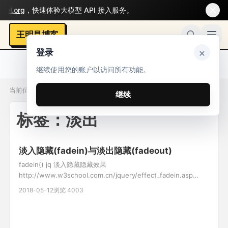
l.org
，快速体验大模型 API 接入服务。
王明昌博客
×
登录
继续使用您的账户以访问所有功能。
当前位置：标签 / 淡出
继续
标签：淡出
淡入隐藏(fadein)与淡出隐藏(fadeout)
fadein() jq 淡入隐藏隐藏效果
http://www.w3school.com.cn/jquery/effect_fadein.asp
fadeout() jq 淡出隐藏隐藏效果
2018-05-12
浏览 4003
http://www.w3school.com.cn/jquery/effect_fadeout.asp //
清空id=scrollbox1下的代码 $("#scroll