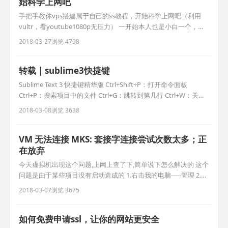
始科学上网吧
手把手教你vps搭建属于自己的ss教程，开始科学上网吧（利用
vultr，看youtube1080p无压力） ​​一开始本人也是小白一个，但
是之前用过各种fq方法，都不是很理想，前些天终于开始搭建自
2018-03-27
浏览 4798
己通道，目前用起来还是很爽的。youtube高清视频无压力,尽情
玩吃鸡。下面开始吧。 (最近发现有时新申请的虚拟机ping不通，
ssh putty无法连接 现象，可
转载 | sublime3快捷键
Sublime Text 3 快捷键精华版 Ctrl+Shift+P：打开命令面板
Ctrl+P：搜索项目中的文件 Ctrl+G：跳转到第几行 Ctrl+W：关闭
当前打开文件 Ctrl+Shift+W：关闭所有打开文件 Ctrl+Shift+V：粘
2018-03-08
浏览 3638
贴并格式化 Ctrl+D：选择单词，重复可增加选择下一个相同的单
词 Ctrl+L：选择行，重复可依次增加选择下一
VM 无法连接 MKS: 套接字连接尝试次数太多；正
在放弃
今天虚拟机出现这个问题,上网上查了下,简单说下怎么解决的 这个
问题是由于某些项目没有启动造成的 1.右击我的电脑-----管理 2.点
击服务---如图所示,依次启动图中选中的服务 ok,之后再重启虚拟
2018-03-07
浏览 3675
机, 打开了完美解决
如何免费申请ssl，让你的网站更安全