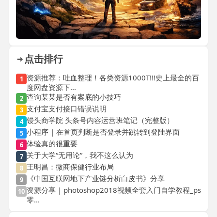
点击排行
资源推荐：吐血整理！各类资源1000T!!!史上最全的百
1
度网盘资源下...
查询某某是否有案底的小技巧
2
支付宝支付接口错误说明
3
馒头商学院 头条号内容运营班笔记（完整版）
4
小程序 | 在首页判断是否登录并跳转到登陆界面
5
体验真的很重要
6
关于大学“无用论”，我不这么认为
7
王明昌：微商保健行业布局
8
《中国互联网地下产业链分析白皮书》分享
9
资源分享 | photoshop2018视频全套入门自学教程_ps
10
零...