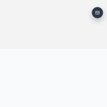
反馈
王明昌博客专注于网站技术、AI 工具、资源分享与开发者笔记，提
供建站经验、实战教程、效率工具推荐和互联网观察内容，方便站
长与开发者持续学习与参考。
跟随我们