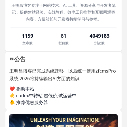
王明昌博客专注于网站技术、AI 工具、资源分享与开发者笔
记，提供建站经验、实战教程、效率工具推荐和互联网观察
内容，方便站长与开发者持续学习与参考。
1159
61
4049183
文章数
栏目数
浏览数
公告
王明昌博客已完成系统迁移，以后统一使用zfcmsPro
系统,2026将持续输出AI方面的知识
❤️ 捐助本站
☀️
codex中转站,超低价,试运营中
🐥
推荐优惠服务器