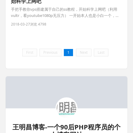
始科学上网吧
手把手教你vps搭建属于自己的ss教程，开始科学上网吧（利用
vultr，看youtube1080p无压力） ​​一开始本人也是小白一个，但
是之前用过各种fq方法，都不是很理想，前些天终于开始搭建自
2018-03-27
浏览 4798
己通道，目前用起来还是很爽的。youtube高清视频无压力,尽情
玩吃鸡。下面开始吧。 (最近发现有时新申请的虚拟机ping不通，
ssh putty无法连接 现象，可
First
Previous
1
Next
Last
王明昌博客-一个90后PHP程序员的个