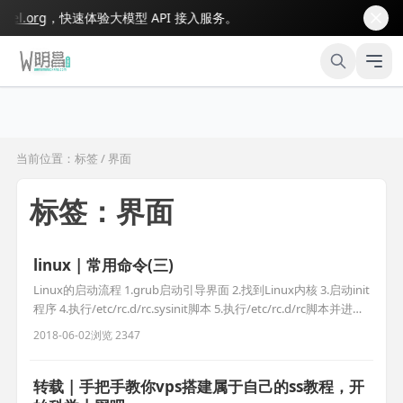
l.org
，快速体验大模型 API 接入服务。
当前位置：标签 / 界面
标签：界面
linux | 常用命令(三)
Linux的启动流程 1.grub启动引导界面 2.找到Linux内核 3.启动init
程序 4.执行/etc/rc.d/rc.sysinit脚本 5.执行/etc/rc.d/rc脚本并进入
第三级别 6.启动以s开头的标记文件 7.启动/etc/rc.d/rc.local 8.进
2018-06-02
浏览 2347
入登录界面 如何设置一个程序的开机启动 vi /etc/rc.d/rc.loca
转载 | 手把手教你vps搭建属于自己的ss教程，开