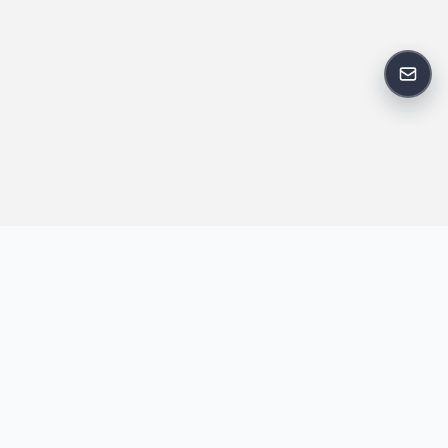
反馈
王明昌博客专注于网站技术、AI 工具、资源分享与开发者笔记，提
供建站经验、实战教程、效率工具推荐和互联网观察内容，方便站
长与开发者持续学习与参考。