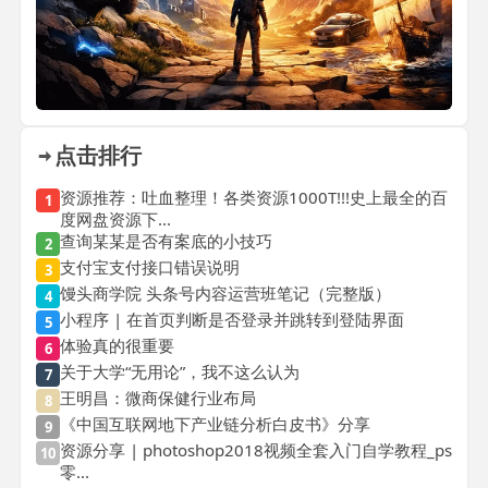
点击排行
资源推荐：吐血整理！各类资源1000T!!!史上最全的百
1
度网盘资源下...
查询某某是否有案底的小技巧
2
支付宝支付接口错误说明
3
馒头商学院 头条号内容运营班笔记（完整版）
4
小程序 | 在首页判断是否登录并跳转到登陆界面
5
体验真的很重要
6
关于大学“无用论”，我不这么认为
7
王明昌：微商保健行业布局
8
《中国互联网地下产业链分析白皮书》分享
9
资源分享 | photoshop2018视频全套入门自学教程_ps
10
零...