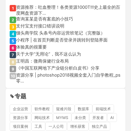
资源推荐：吐血整理！各类资源1000T!!!史上最全的百
1
度网盘资源下...
查询某某是否有案底的小技巧
2
支付宝支付接口错误说明
3
馒头商学院 头条号内容运营班笔记（完整版）
4
小程序 | 在首页判断是否登录并跳转到登陆界面
5
体验真的很重要
6
关于大学“无用论”，我不这么认为
7
王明昌：微商保健行业布局
8
《中国互联网地下产业链分析白皮书》分享
9
资源分享 | photoshop2018视频全套入门自学教程_ps
10
零...
专题
企业运营
软件教程
疑难片段
数据库
前端技术
资源分享
网站技术
MYMS
未分类
开发者
AI
项目案例
工具
一人公司
增长获客
独立产品