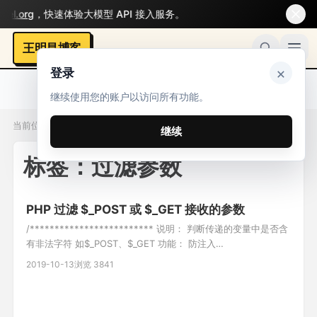
.org
，快速体验大模型 API 接入服务。
王明昌博客
×
登录
继续使用您的账户以访问所有功能。
当前位置：标签 / 过滤参数
继续
标签：过滤参数
PHP 过滤 $_POST 或 $_GET 接收的参数
/************************* 说明： 判断传递的变量中是否含
有非法字符 如$_POST、$_GET 功能： 防注入
*************************/ //你想要过滤的非法字符
2019-10-13
浏览 3841
$ArrFiltrate=array("'","or","and","union","where","&","join"); //
出错后要跳