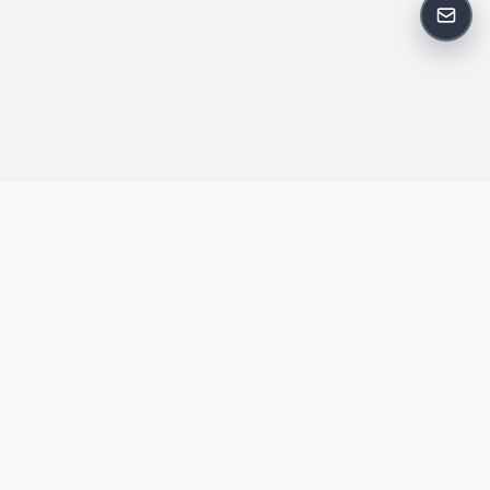
反馈
王明昌博客专注于网站技术、AI 工具、资源分享与开发者笔记，提
供建站经验、实战教程、效率工具推荐和互联网观察内容，方便站
长与开发者持续学习与参考。
跟随我们