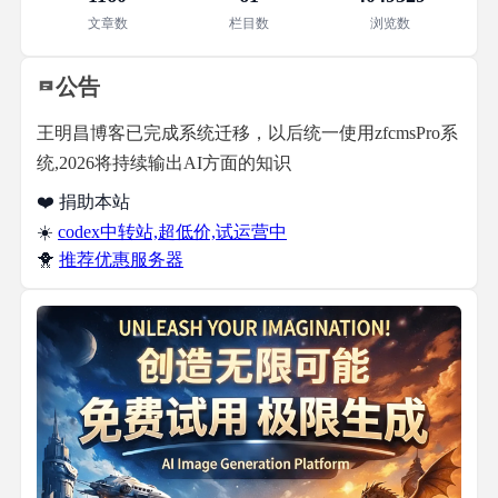
文章数
栏目数
浏览数
公告
王明昌博客已完成系统迁移，以后统一使用zfcmsPro系
统,2026将持续输出AI方面的知识
❤️ 捐助本站
☀️
codex中转站,超低价,试运营中
🐥
推荐优惠服务器