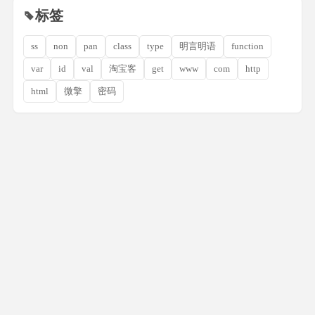
标签
ss
non
pan
class
type
明言明语
function
var
id
val
淘宝客
get
www
com
http
html
微擎
密码