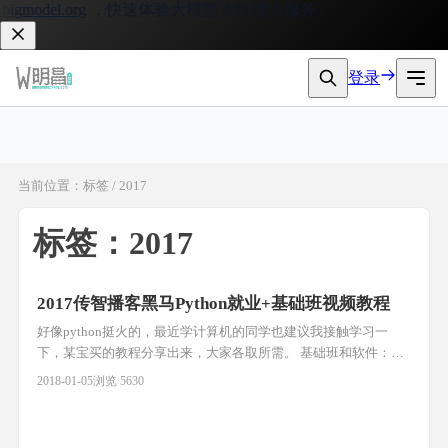
igmodel.org
，快速体验大模型 API 接入服务。
登录
当前位置：标签 / 2017
标签：2017
2017传智播客黑马Python就业+基础班视频教程
好像python挺火的，最近学计算机的同学也建议我接触学习一
下，某宝买的教程分享出来，大家各取所需。 基础班和软件：
https://pan.baidu.com/s/1hr6zAbM 密码：[reply]b5rz[/reply] 就业
2018-01-05
浏览 5630
班视频：https://pan.baidu.com/s/1hrWOdbm 密码：
[reply]959g[/reply] 人工智能