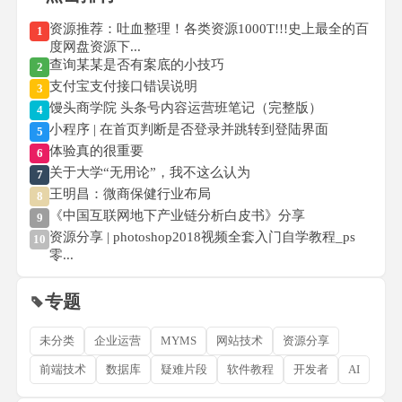
资源推荐：吐血整理！各类资源1000T!!!史上最全的百
1
度网盘资源下...
查询某某是否有案底的小技巧
2
支付宝支付接口错误说明
3
馒头商学院 头条号内容运营班笔记（完整版）
4
小程序 | 在首页判断是否登录并跳转到登陆界面
5
体验真的很重要
6
关于大学“无用论”，我不这么认为
7
王明昌：微商保健行业布局
8
《中国互联网地下产业链分析白皮书》分享
9
资源分享 | photoshop2018视频全套入门自学教程_ps
10
零...
专题
未分类
企业运营
MYMS
网站技术
资源分享
前端技术
数据库
疑难片段
软件教程
开发者
AI