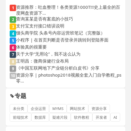
资源推荐：吐血整理！各类资源1000T!!!史上最全的百
1
度网盘资源下...
查询某某是否有案底的小技巧
2
支付宝支付接口错误说明
3
馒头商学院 头条号内容运营班笔记（完整版）
4
小程序 | 在首页判断是否登录并跳转到登陆界面
5
体验真的很重要
6
关于大学“无用论”，我不这么认为
7
王明昌：微商保健行业布局
8
《中国互联网地下产业链分析白皮书》分享
9
资源分享 | photoshop2018视频全套入门自学教程_ps
10
零...
专题
未分类
企业运营
MYMS
网站技术
资源分享
前端技术
数据库
疑难片段
软件教程
开发者
AI