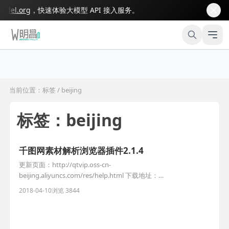
l.org
，快速体验大模型 API 接入服务。
当前位置：标签 / beijing
标签：beijing
千图网素材解析浏览器插件2.1.4
更新页面：http://qtvip.oss-cn-
beijing.aliyuncs.com/res/help.html 下载地址：
https://pan.lanzou.com/i0t4tcj
2018-04-10
浏览 3844