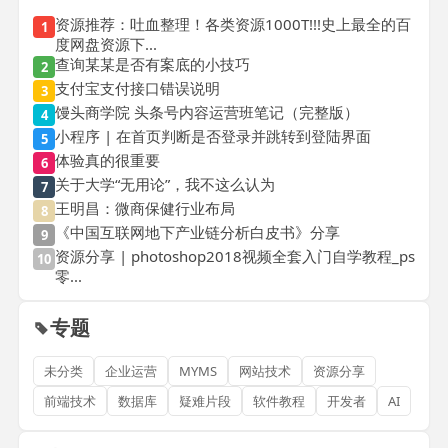
资源推荐：吐血整理！各类资源1000T!!!史上最全的百
1
度网盘资源下...
查询某某是否有案底的小技巧
2
支付宝支付接口错误说明
3
馒头商学院 头条号内容运营班笔记（完整版）
4
小程序 | 在首页判断是否登录并跳转到登陆界面
5
体验真的很重要
6
关于大学“无用论”，我不这么认为
7
王明昌：微商保健行业布局
8
《中国互联网地下产业链分析白皮书》分享
9
资源分享 | photoshop2018视频全套入门自学教程_ps
10
零...
专题
未分类
企业运营
MYMS
网站技术
资源分享
前端技术
数据库
疑难片段
软件教程
开发者
AI