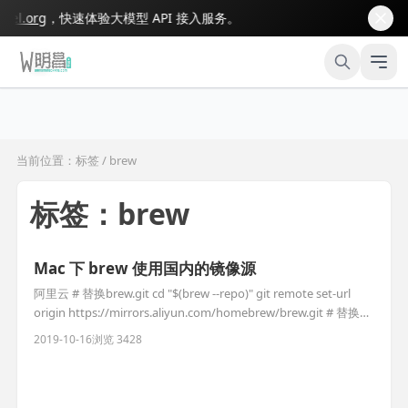
l.org
，快速体验大模型 API 接入服务。
当前位置：标签 / brew
标签：brew
Mac 下 brew 使用国内的镜像源
阿里云 # 替换brew.git cd "$(brew --repo)" git remote set-url
origin https://mirrors.aliyun.com/homebrew/brew.git # 替换
homebrew-core.git cd "$(brew --
2019-10-16
浏览 3428
repo)/Library/Taps/homebrew/homebrew-