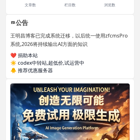
文章数
栏目数
浏览数
公告
王明昌博客已完成系统迁移，以后统一使用zfcmsPro
系统,2026将持续输出AI方面的知识
❤️ 捐助本站
☀️
codex中转站,超低价,试运营中
🐥
推荐优惠服务器