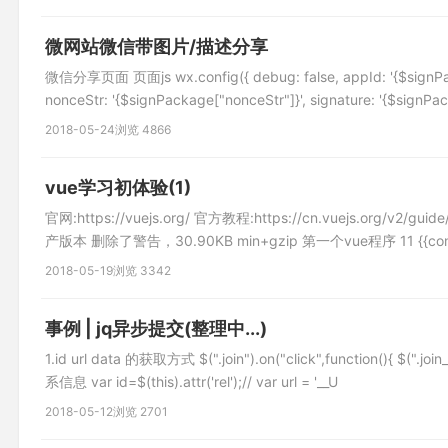
微网站微信带图片/描述分享
微信分享页面 页面js wx.config({ debug: false, appId: '{$signPack
nonceStr: '{$signPackage["nonceStr"]}', signature: '{$signPa
2018-05-24
浏览 4866
vue学习初体验(1)
官网:https://vuejs.org/ 官方教程:https://cn.vuejs.o
产版本 删除了警告，30.90KB min+gzip 第一个vue程序 11 {{content
2018-05-19
浏览 3342
事例 | jq异步提交(整理中...)
1.id url data 的获取方式 $(".join").on("click",function(){ $(".joi
系信息 var id=$(this).attr('rel');// var url = '__U
2018-05-12
浏览 2701