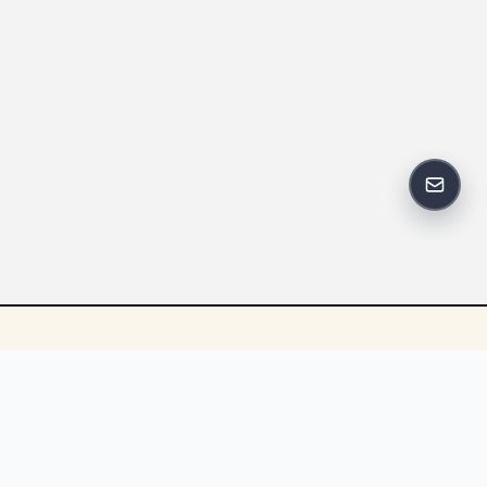
反馈邮
政策
友情链接
IT老李
中国博客联盟