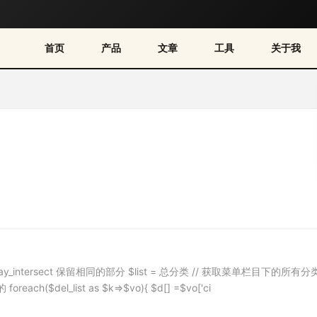
首页
产品
文章
工具
关于我
y_intersect 保留相同的部分 $list = 总分类 // 获取菜单栏目下的所有分
ach($del_list as $k=>$vo){ $d[] =$vo['ci