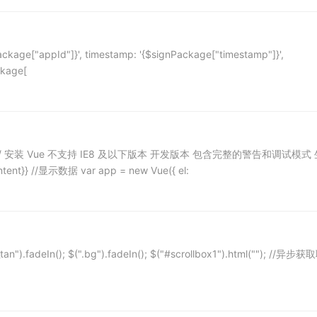
age["appId"]}', timestamp: '{$signPackage["timestamp"]}',
ckage[
rg/v2/guide/ 安装 Vue 不支持 IE8 及以下版本 开发版本 包含完整的警告和调试模式
}} //显示数据 var app = new Vue({ el:
n_tan").fadeIn(); $(".bg").fadeIn(); $("#scrollbox1").html(""); //异步获