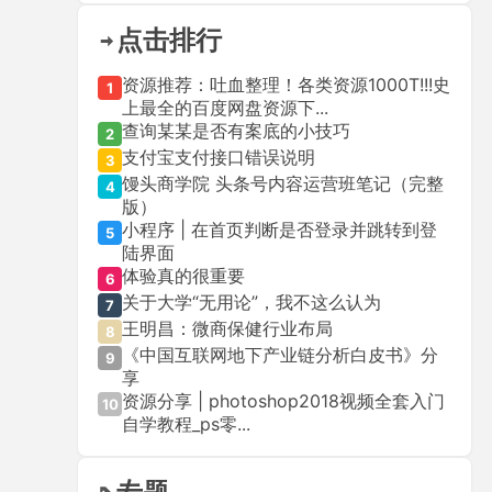
点击排行
资源推荐：吐血整理！各类资源1000T!!!史
1
上最全的百度网盘资源下...
查询某某是否有案底的小技巧
2
支付宝支付接口错误说明
3
馒头商学院 头条号内容运营班笔记（完整
4
版）
小程序 | 在首页判断是否登录并跳转到登
5
陆界面
体验真的很重要
6
关于大学“无用论”，我不这么认为
7
王明昌：微商保健行业布局
8
《中国互联网地下产业链分析白皮书》分
9
享
资源分享 | photoshop2018视频全套入门
10
自学教程_ps零...