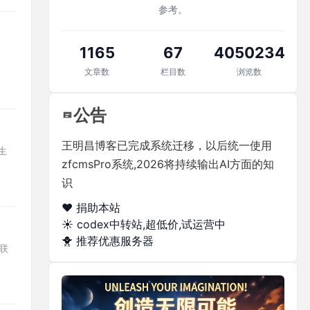
参考。
1165
67
4050234
文章数
栏目数
浏览数
公告
王明昌博客已完成系统迁移，以后统一使用
 生
zfcmsPro系统,2026将持续输出AI方面的知
识
❤️ 捐助本站
☀️
codex中转站,超低价,试运营中
🐥
推荐优惠服务器
取联