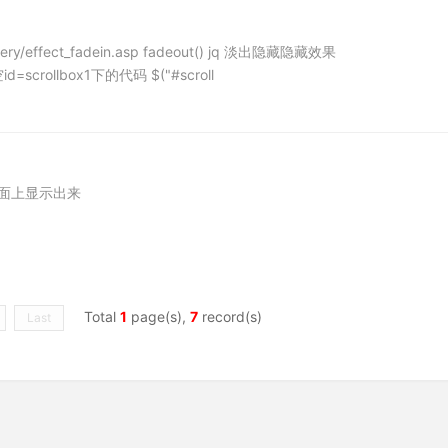
ery/effect_fadein.asp fadeout() jq 淡出隐藏隐藏效果
清空id=scrollbox1下的代码 $("#scroll
页面上显示出来
Total
1
page(s),
7
record(s)
Last