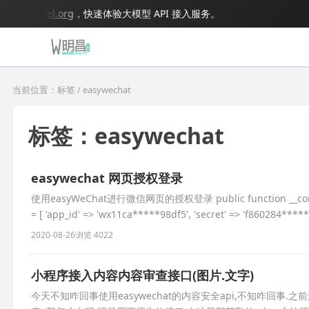
igmodel.org
，快速体验大模型 API 接入服务。
当前位置：标签 / easywechat
标签：easywechat
easywechat 网页授权登录
使用easyWeChat进行微信网页的授权登录 public function __construct ( 
= [ 'app_id' => 'wx11ca*****98df5', 'secret' => 'f860284****
2020-08-26
浏览 4022
小程序接入内容内容审查接口(图片.文字)
今天不知咋回事使用easywechat的内容安全api,不知咋回