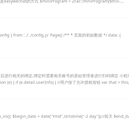
at的方式 $miniProgram = ZFac::miniProgram($this-
 { config } from '../../config.js' Page({ /** * 页面的初始数据 */ data: {
 然后进行相关的绑定,绑定时需要相关账号的原始管理者进行扫码绑定 小程
 { if (e.detail.userInfo) { //用户按了允许授权按钮 var that = this;
i(); $begin_date = date("Ymd",strtotime("-2 day"));//前天 $end_d