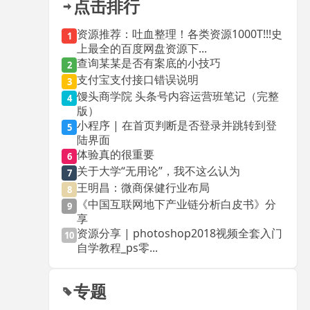
点击排行
资源推荐：吐血整理！各类资源1000T!!!史
1
上最全的百度网盘资源下...
查询某某是否有案底的小技巧
2
支付宝支付接口错误说明
3
馒头商学院 头条号内容运营班笔记（完整
4
版）
小程序 | 在首页判断是否登录并跳转到登
5
陆界面
体验真的很重要
6
关于大学“无用论”，我不这么认为
7
王明昌：微商保健行业布局
8
《中国互联网地下产业链分析白皮书》分
9
享
资源分享 | photoshop2018视频全套入门
10
自学教程_ps零...
专题