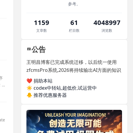
参考。
1159
61
4048997
文章数
栏目数
浏览数
公告
王明昌博客已完成系统迁移，以后统一使用
zfcmsPro系统,2026将持续输出AI方面的知识
序
❤️ 捐助本站
 //
☀️
codex中转站,超低价,试运营中
🐥
推荐优惠服务器
ate