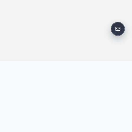
反馈邮
政策
友情链接
IT老李
中国博客联盟
卢松松博客