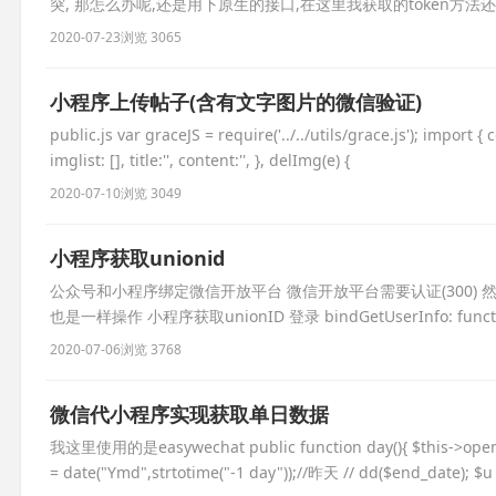
突, 那怎么办呢,还是用下原生的接口,在这里我获取的token方法还是easywech
>config); $token = $mi
2020-07-23
浏览 3065
小程序上传帖子(含有文字图片的微信验证)
public.js var graceJS = require('../../utils/grace.js'); import
imglist: [], title:'', content:'', }, delImg(e) {
2020-07-10
浏览 3049
小程序获取unionid
公众号和小程序绑定微信开放平台 微信开放平台需要认证(300)
也是一样操作 小程序获取unionID 登录 bindGetUserInfo: function (e)
插
2020-07-06
浏览 3768
微信代小程序实现获取单日数据
我这里使用的是easywechat public function day(){ $this->open_in
= date("Ymd",strtotime("-1 day"));//昨天 // dd($end_date); $u