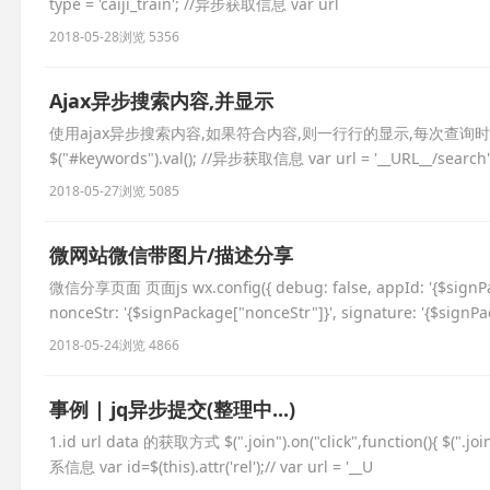
type = 'caiji_train'; //异步获取信息 var url
2018-05-28
浏览 5356
Ajax异步搜索内容,并显示
使用ajax异步搜索内容,如果符合内容,则一行行的显示,每次查询时清空上次的记录 $(
$("#keywords").val(); //异步获取信息 var url = '__URL__/search'; 
2018-05-27
浏览 5085
微网站微信带图片/描述分享
微信分享页面 页面js wx.config({ debug: false, appId: '{$signPack
nonceStr: '{$signPackage["nonceStr"]}', signature: '{$signP
2018-05-24
浏览 4866
事例 | jq异步提交(整理中...)
1.id url data 的获取方式 $(".join").on("click",function(){ $(".joi
系信息 var id=$(this).attr('rel');// var url = '__U