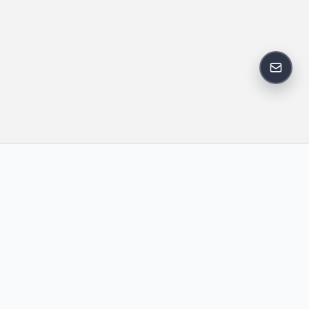
反馈邮
政策
友情链接
IT老李
中国博客联盟
卢松松博客