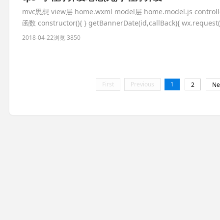
mvc思想 view层 home.wxml model层 home.model.js cont
函数 constructor(){ } getBannerDate(id,callBack){ wx.request({
2018-04-22
浏览 3850
First
Previous
1
2
Ne