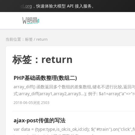
igmodel.org
，快速体验大模型 API 接入服务。
当前位置：标签 / return
标签：return
PHP基础函数整理(数组二)
array_diff() 函数返回多个数组的差集数组,键名不进行比较,
式:array_diff(array1,array2,array3...); 例子: $a1=array("a"=>"
2018-06-05
浏览 2503
ajax-post传值的写法
var data = {type:type,is_ok:is_ok,id:id}; $("#train").on("click",fu