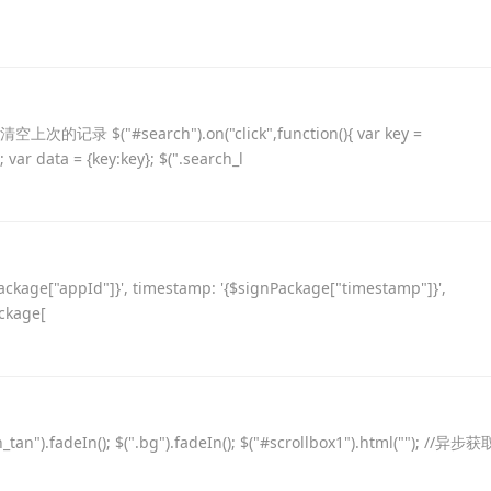
"#search").on("click",function(){ var key =
var data = {key:key}; $(".search_l
age["appId"]}', timestamp: '{$signPackage["timestamp"]}',
ackage[
n_tan").fadeIn(); $(".bg").fadeIn(); $("#scrollbox1").html(""); //异步