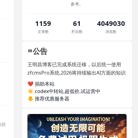
参考。
1159
61
4049030
文章数
栏目数
浏览数
公告
王明昌博客已完成系统迁移，以后统一使用
zfcmsPro系统,2026将持续输出AI方面的知识
❤️ 捐助本站
☀️
codex中转站,超低价,试运营中
🐥
推荐优惠服务器
获取联