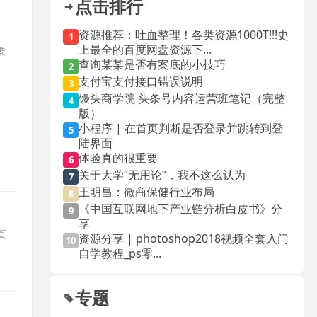
点击排行
资源推荐：吐血整理！各类资源1000T!!!史
1
上最全的百度网盘资源下...
要
查询某某是否有案底的小技巧
2
支付宝支付接口错误说明
3
馒头商学院 头条号内容运营班笔记（完整
4
版）
小程序 | 在首页判断是否登录并跳转到登
5
陆界面
体验真的很重要
6
关于大学“无用论”，我不这么认为
7
王明昌：微商保健行业布局
8
《中国互联网地下产业链分析白皮书》分
9
享
页
资源分享 | photoshop2018视频全套入门
10
自学教程_ps零...
专题