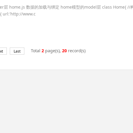
roller层 home.js 数据的加载与绑定 home模型的model层 class Home{ /
 url:'http://www.c
Total
2
page(s),
20
record(s)
xt
Last