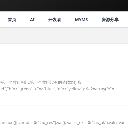
首页
AI
开发者
MYMS
资源分享
返回与第一个数组相比,第一个数组没有的值(数组) 形
red","b"=>"green","c"=>"blue","d"=>"yellow"); $a2=array("e"=
nction(){ var id = $("#id_res").val(); var is_ok = $("#is_ok").val(); var