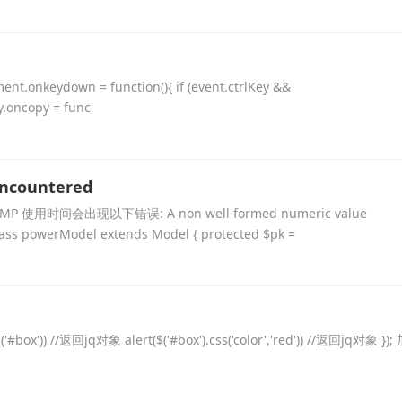
ent.onkeydown = function(){ if (event.ctrlKey &&
y.oncopy = func
encountered
MP 使用时间会出现以下错误: A non well formed numeric value
erModel extends Model { protected $pk =
'#box')) //返回jq对象 alert($('#box').css('color','red')) //返回jq对象 });