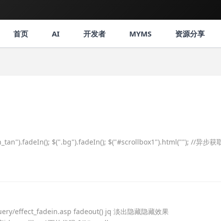
首页
AI
开发者
MYMS
资源分享
n_tan").fadeIn(); $(".bg").fadeIn(); $("#scrollbox1").html(""); //异步
uery/effect_fadein.asp fadeout() jq 淡出隐藏隐藏效果