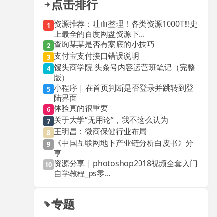
点击排行
资源推荐：吐血整理！各类资源1000T!!!史
1
上最全的百度网盘资源下...
查询某某是否有案底的小技巧
2
支付宝支付接口错误说明
3
馒头商学院 头条号内容运营班笔记（完整
4
版）
小程序 | 在首页判断是否登录并跳转到登
5
陆界面
体验真的很重要
6
关于大学“无用论”，我不这么认为
7
王明昌：微商保健行业布局
8
《中国互联网地下产业链分析白皮书》分
9
享
资源分享 | photoshop2018视频全套入门
10
自学教程_ps零...
专题