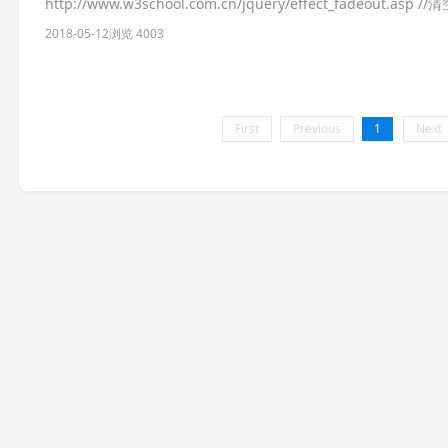
http://www.w3school.com.cn/jquery/effect_fadeout.asp /
2018-05-12
浏览 4003
First
Previous
1
Next