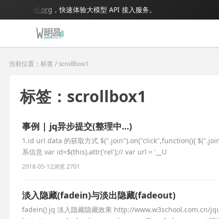
bigmodel.org
，快速体验大模型 API 接入服务。
当前位置：标签 / scrollbox1
标签：scrollbox1
事例 | jq异步提交(整理中...)
1.id url data 的获取方式 $(".join").on("click",function(){ $(".joi
系信息 var id=$(this).attr('rel');// var url = '__U
2018-05-12
浏览 2701
淡入隐藏(fadein)与淡出隐藏(fadeout)
fadein() jq 淡入隐藏隐藏效果 http://www.w3school.com.cn/jq