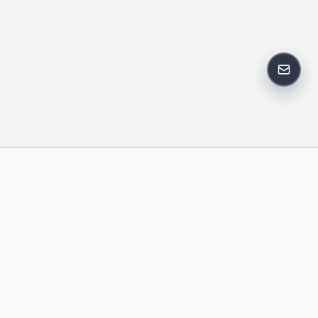
反馈邮
政策
友情链接
IT老李
中国博客联盟
卢松松博客