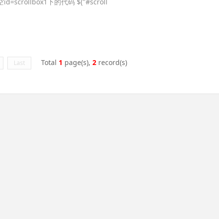
/清空id=scrollbox1下的代码 $("#scroll
Total
1
page(s),
2
record(s)
Last