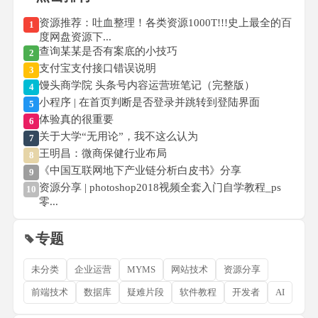
资源推荐：吐血整理！各类资源1000T!!!史上最全的百
1
度网盘资源下...
查询某某是否有案底的小技巧
2
支付宝支付接口错误说明
3
馒头商学院 头条号内容运营班笔记（完整版）
4
小程序 | 在首页判断是否登录并跳转到登陆界面
5
体验真的很重要
6
关于大学“无用论”，我不这么认为
7
王明昌：微商保健行业布局
8
《中国互联网地下产业链分析白皮书》分享
9
资源分享 | photoshop2018视频全套入门自学教程_ps
10
零...
专题
未分类
企业运营
MYMS
网站技术
资源分享
前端技术
数据库
疑难片段
软件教程
开发者
AI