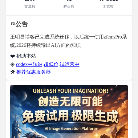
文章数
栏目数
浏览数
公告
王明昌博客已完成系统迁移，以后统一使用zfcmsPro系
统,2026将持续输出AI方面的知识
❤️ 捐助本站
☀️
codex中转站,超低价,试运营中
🐥
推荐优惠服务器