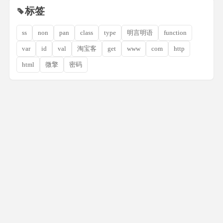
标签
ss
non
pan
class
type
明言明语
function
var
id
val
淘宝客
get
www
com
http
html
微擎
密码