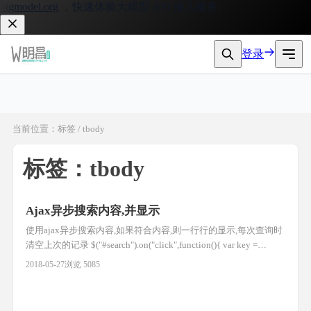
gmodel.org
，快速体验大模型 API 接入服务。
登录
当前位置：标签 / tbody
标签：tbody
Ajax异步搜索内容,并显示
使用ajax异步搜索内容,如果符合内容,则一行行的显示,每次查询时
清空上次的记录 $("#search").on("click",function(){ var key =
$("#keywords").val(); //异步获取信息 var url = '__URL__/search';
2018-05-27
浏览 5085
var data = {key:key}; $(".search_l