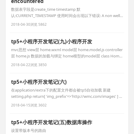
encountered
数据表字段是create_time timestamp 默
认:CURRENT_TIMESTAMP 使用时间会出现以下错误: A non well
formed numeric value encountered 这是因为tp5框架会自动转
2018-04-30
浏览 5862
换时间 解决方案如下: class powerModel extends Model {
protected $pk =
tp5+小程序开发笔记(九)小程序开发
mvc思想 view层 home.wxml model层 home.model.js controller
层 home.js 数据的加载与绑定 home模型的model层 class Home{
//构造函数 constructor(){ } getBannerDate(id,callBack){
2018-04-22
浏览 3850
wx.request({ url:'http://www.c
tp5+小程序开发笔记(六)
在application/extra下的配置文件都会被tp5自动加载 新建
setting.php return[ 'img_prefix'=>'http://wmc.com/images' ] 使
用模型的获取器拼接图片路径 tp5中只有public是公开的
2018-04-15
浏览 3602
public/images/1,jpg config('配置文件.配置名称'); $a = confi
tp5+小程序开发笔记(五)数据库操作
设置带版本号的路由