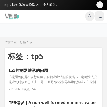
rg
，快速体验大模型 API 接入服务。
当前位置：标签 / tp5
标签：tp5
tp5控制器继承的问题
凡是遇到问题不要想当然,以前就没出错的的代码不一定就没错,只
是没到时候而已 回归正题,下面是tp5控制器继承的源码 //主控制
器
2018-06-30
浏览 3548
TP5错误 | A non well formed numeric value