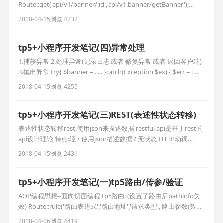
Route::get('api/v1/banner/:id','api/v1.banner/getBanner');
1.tp5原生sql use think\Db; Db::query("select * from user where
2018-04-15
浏览 4232
id=?",[$id]); 2.查询构建器 Db::table('user')->where('id
tp5+小程序开发笔记(四)异常处理
1.捕获异常 2.处理异常(记录日志 或者 修复异常 或者 返回客户端)
3.抛出异常 try{ $banner = ..... }catch(Exception $ex) { $err = [
'error_code=>'10001, 'msg'=>$ex->getMessage() ]; return
2018-04-15
浏览 4255
json($err,400); } 200是正确获得
tp5+小程序开发笔记(三)REST(表述性状态转移)
表述性状态转移rest,使用json来描述数据 restful api是基于rest的
api设计理论 特点:轻 / 使用json描述数据 / 无状态 HTTP动词
POST:创建 PUT:更新 GET:查新 DELETE:删除 状态码: 404资源没找
2018-04-15
浏览 2431
到 400参数错误 200查询操作执行成功 201创建资源成功 202更新
成功 401未授权 403当前资源
tp5+小程序开发笔记(一)tp5路由/传参/验证
AOP编程思想--面向切面编程 tp5路由: (设置了路由后pathinfo失
效) Route::rule('路由表达式','路由地址','请求类型','路由参数(数
组)','变量规则(数组)'); 请求类型:get post delete put any(默认所
2018-04-06
浏览 4419