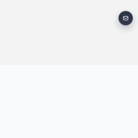
反馈
王明昌博客专注于网站技术、AI 工具、资源分享与开发者笔记，提
供建站经验、实战教程、效率工具推荐和互联网观察内容，方便站
长与开发者持续学习与参考。