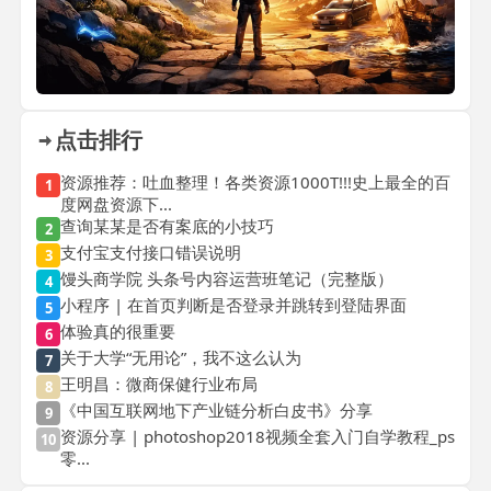
点击排行
资源推荐：吐血整理！各类资源1000T!!!史上最全的百
1
度网盘资源下...
查询某某是否有案底的小技巧
2
支付宝支付接口错误说明
3
馒头商学院 头条号内容运营班笔记（完整版）
4
小程序 | 在首页判断是否登录并跳转到登陆界面
5
体验真的很重要
6
关于大学“无用论”，我不这么认为
7
王明昌：微商保健行业布局
8
《中国互联网地下产业链分析白皮书》分享
9
资源分享 | photoshop2018视频全套入门自学教程_ps
10
零...