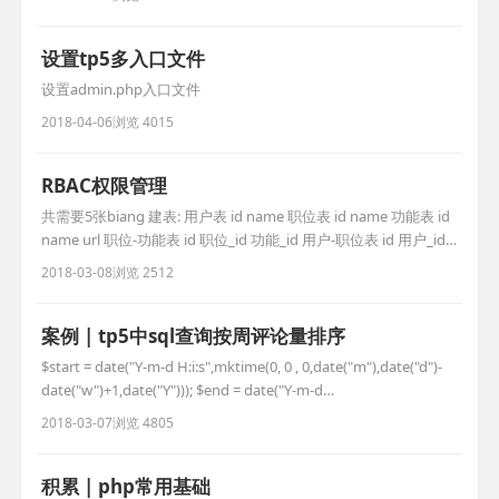
有) use think\Route; Route::rule('test','api/Test
设置tp5多入口文件
设置admin.php入口文件
2018-04-06
浏览 4015
RBAC权限管理
共需要5张biang 建表: 用户表 id name 职位表 id name 功能表 id
name url 职位-功能表 id 职位_id 功能_id 用户-职位表 id 用户_id
职位_id 实现功能: 通过用户的id从而找到用户所能使用的功能 用
2018-03-08
浏览 2512
户id-->功能url 附注: 第三方类
库:https://packagist.org/packages/
案例 | tp5中sql查询按周评论量排序
$start = date("Y-m-d H:i:s",mktime(0, 0 , 0,date("m"),date("d")-
date("w")+1,date("Y"))); $end = date("Y-m-d
H:i:s",mktime(23,59,59,date("m"),date("d")-
2018-03-07
浏览 4805
date("w")+7,date("Y"))); // d
积累 | php常用基础