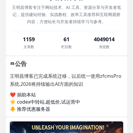
王明昌博客专注于网站技术、AI 工具、资源分享与开发者笔
记，提供建站经验、实战教程、效率工具推荐和互联网观察
内容，方便站长与开发者持续学习与参考。
1159
61
4049014
文章数
栏目数
浏览数
公告
王明昌博客已完成系统迁移，以后统一使用zfcmsPro
系统,2026将持续输出AI方面的知识
❤️ 捐助本站
☀️
codex中转站,超低价,试运营中
🐥
推荐优惠服务器