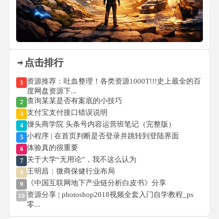
点击排行
资源推荐：吐血整理！各类资源1000T!!!史上最全的百
1
度网盘资源下...
查询某某是否有案底的小技巧
2
支付宝支付接口错误说明
3
馒头商学院 头条号内容运营班笔记（完整版）
4
小程序 | 在首页判断是否登录并跳转到登陆界面
5
体验真的很重要
6
关于大学“无用论”，我不这么认为
7
王明昌：微商保健行业布局
8
《中国互联网地下产业链分析白皮书》分享
9
资源分享 | photoshop2018视频全套入门自学教程_ps
10
零...