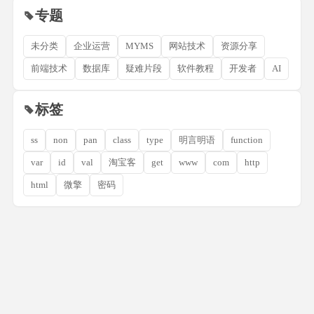
专题
未分类
企业运营
MYMS
网站技术
资源分享
前端技术
数据库
疑难片段
软件教程
开发者
AI
标签
ss
non
pan
class
type
明言明语
function
var
id
val
淘宝客
get
www
com
http
html
微擎
密码