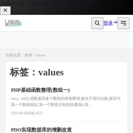
gmodel.org
，快速体验大模型 API 接入服务。
登录
当前位置：标签 / values
标签：values
PHP基础函数整理(数组一)
array_diff() 函数返回多个数组的差集数组,键名不进行比较,返回与
第一个数组相比,第一个数组没有的值(数组) 形
式:array_diff(array1,array2,array3...); 例子:
2018-06-04
浏览 4321
$a1=array("a"=>"red","b"=>"green","c"=>"blue","d"=>"yellow");
$a2=array("e"=
PDO实现数据库的增删改查