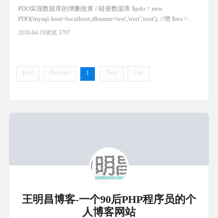
PDO实现数据库的增删改查 //链接数据库 $pdo = new
PDO('mysql:host=localhost;dbname=test','root','root'); //增 $res =
$pdo->exec("insert into user(name) values('测试1')"); if($res){ echo
2018-04-19
浏览 3797
'添加成功数据ID为：'.$
First
Previous
Next
Last
1
王明昌博客-一个90后PHP程序员的个
人博客网站