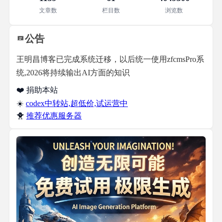
文章数
栏目数
浏览数
公告
王明昌博客已完成系统迁移，以后统一使用zfcmsPro系
统,2026将持续输出AI方面的知识
❤️ 捐助本站
☀️
codex中转站,超低价,试运营中
🐥
推荐优惠服务器