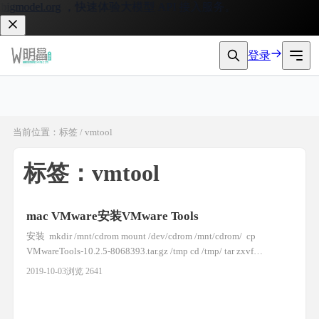
igmodel.org
，快速体验大模型 API 接入服务。
登录
当前位置：标签 / vmtool
标签：vmtool
mac VMware安装VMware Tools
安装 ￼ mkdir /mnt/cdrom mount /dev/cdrom /mnt/cdrom/ ￼ cp
VMwareTools-10.2.5-8068393.tar.gz /tmp cd /tmp/ tar zxvf
VMwareTools-10.2.5-8068393.tar.gz //解压文件 安装 yum -y install
2019-10-03
浏览 2641
perl gcc