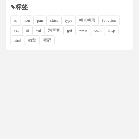
标签
ss
non
pan
class
type
明言明语
function
var
id
val
淘宝客
get
www
com
http
html
微擎
密码