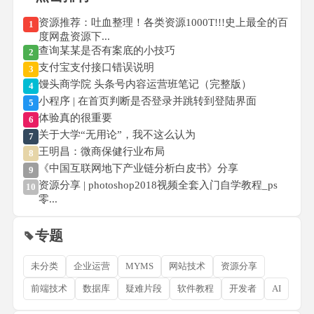
资源推荐：吐血整理！各类资源1000T!!!史上最全的百
1
度网盘资源下...
查询某某是否有案底的小技巧
2
支付宝支付接口错误说明
3
馒头商学院 头条号内容运营班笔记（完整版）
4
小程序 | 在首页判断是否登录并跳转到登陆界面
5
体验真的很重要
6
关于大学“无用论”，我不这么认为
7
王明昌：微商保健行业布局
8
《中国互联网地下产业链分析白皮书》分享
9
资源分享 | photoshop2018视频全套入门自学教程_ps
10
零...
专题
未分类
企业运营
MYMS
网站技术
资源分享
前端技术
数据库
疑难片段
软件教程
开发者
AI