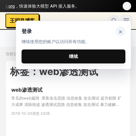
l.org
，快速体验大模型 API 接入服务。
王明昌博客
×
登录
继续使用您的账户以访问所有功能。
当前位置：标签 / web渗透测试
继续
标签：web渗透测试
web渗透测试
常见的web漏洞 ￼ 黑客攻击思路 信息收集 攻击测试 提升权限 扩
大成果 清除痕迹 渗透测试思路 信息收集 攻击测试 暴力破解
google黑语法 inurl 网址中包含指定字符串 inurl:login.php
2019-10-02
浏览 3428
intitle 标题中包含指定字符串 intext 内容中包含指定字符串 更
多: https://blog.csdn.net/spang_33/