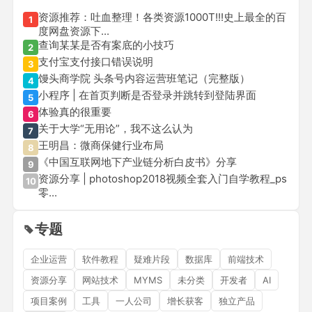
资源推荐：吐血整理！各类资源1000T!!!史上最全的百
1
度网盘资源下...
查询某某是否有案底的小技巧
2
支付宝支付接口错误说明
3
馒头商学院 头条号内容运营班笔记（完整版）
4
小程序 | 在首页判断是否登录并跳转到登陆界面
5
体验真的很重要
6
关于大学“无用论”，我不这么认为
7
王明昌：微商保健行业布局
8
《中国互联网地下产业链分析白皮书》分享
9
资源分享 | photoshop2018视频全套入门自学教程_ps
10
零...
专题
企业运营
软件教程
疑难片段
数据库
前端技术
资源分享
网站技术
MYMS
未分类
开发者
AI
项目案例
工具
一人公司
增长获客
独立产品