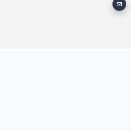
反馈
王明昌博客专注于网站技术、AI 工具、资源分享与开发者笔记，提
供建站经验、实战教程、效率工具推荐和互联网观察内容，方便站
长与开发者持续学习与参考。
跟随我们