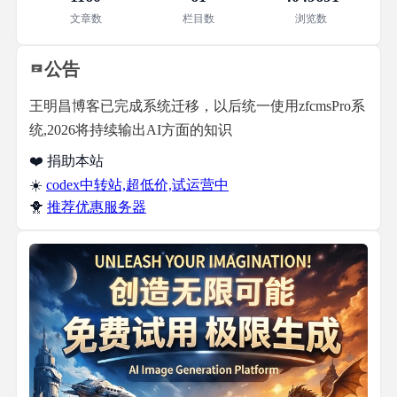
文章数
栏目数
浏览数
公告
王明昌博客已完成系统迁移，以后统一使用zfcmsPro系
统,2026将持续输出AI方面的知识
❤️ 捐助本站
☀️
codex中转站,超低价,试运营中
🐥
推荐优惠服务器