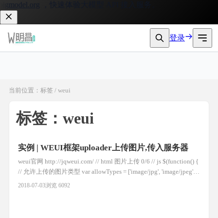
igmodel.org
，快速体验大模型 API 接入服务。
登录
当前位置：标签 / weui
标签：weui
实例 | WEUI框架uploader上传图片,传入服务器
weui官网 http://jqweui.com/ // html 图片上传 0/6 // js $(function() {
// 允许上传的图片类型 var allowTypes = ['image/jpg', 'image/jpeg',
'image/png', 'image/gif']; // 1024KB，也就是 1MB var maxSize =
2018-07-03
浏览 6092