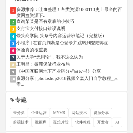
资源推荐：吐血整理！各类资源1000T!!!史上最全的百
1
度网盘资源下...
查询某某是否有案底的小技巧
2
支付宝支付接口错误说明
3
馒头商学院 头条号内容运营班笔记（完整版）
4
小程序 | 在首页判断是否登录并跳转到登陆界面
5
体验真的很重要
6
关于大学“无用论”，我不这么认为
7
王明昌：微商保健行业布局
8
《中国互联网地下产业链分析白皮书》分享
9
资源分享 | photoshop2018视频全套入门自学教程_ps
10
零...
专题
未分类
企业运营
MYMS
网站技术
资源分享
前端技术
数据库
疑难片段
软件教程
开发者
AI