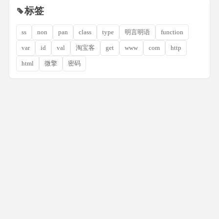
标签
ss
non
pan
class
type
明言明语
function
var
id
val
淘宝客
get
www
com
http
html
微擎
密码