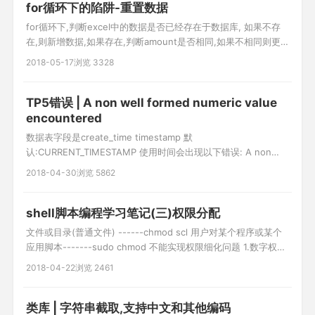
for循环下的陷阱-重置数据
for循环下,判断excel中的数据是否已经存在于数据库, 如果不存
在,则新增数据,如果存在,判断amount是否相同,如果不相同则更
新 其中出现的错误数,只有第一个数据更新,其他的都为新增, 经过
2018-05-17
浏览 3328
步步差查找,终于找到了问题 for循环中没有重置数据$data,本来
还以为是for循环if套的太多问题,看来是我想多了(之前使用tp框架
for循环不能套太多,否则
TP5错误 | A non well formed numeric value
encountered
数据表字段是create_time timestamp 默
认:CURRENT_TIMESTAMP 使用时间会出现以下错误: A non
well formed numeric value encountered 这是因为tp5框架会
2018-04-30
浏览 5862
自动转换时间 解决方案如下: class powerModel extends
Model { protected $pk =
shell脚本编程学习笔记(三)权限分配
文件或目录(普通文件) ------chmod scl 用户对某个程序或某个
应用脚本-------sudo chmod 不能实现权限细化问题 1.数字权限
分配 chmod 755 file r 4 w 2 x 1 2.字母权限分配 chmod u+x
2018-04-22
浏览 2461
file chmod o-w file chmod g+w file chmod g+w,g+x file
类库 | 字符串截取,支持中文和其他编码