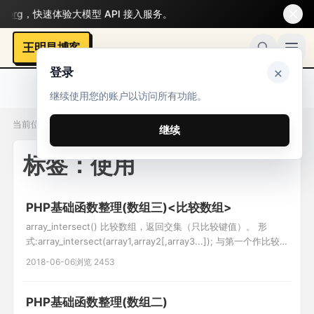
g
，快速体验大模型 API 接入服务。
王明昌博客
×
登录
继续使用您的账户以访问所有功能。
当前位置：标签 / 使用
继续
标签：使用
PHP基础函数整理(数组三)<比较数组>
array_intersect() 比较数组，返回交集（只比较键值）。 形
式:array_intersect(array1,array2[,array3...]); 与第一个作比较,
返回交集 array_intersect_assoc() 比较数组，返回交集（比较键
2018-06-06
浏览 2453
名和键值）。 形式:array_intersect_assoc(array1,array2[
PHP基础函数整理(数组二)