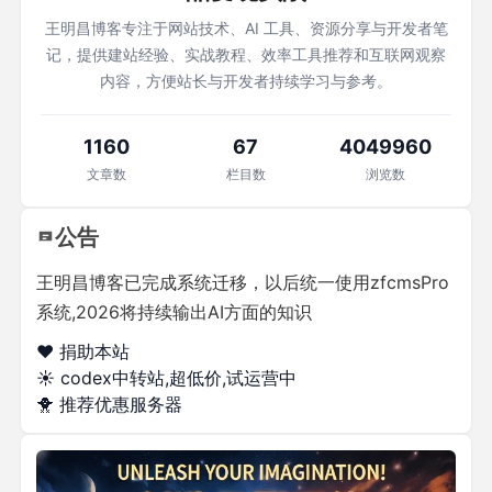
王明昌博客专注于网站技术、AI 工具、资源分享与开发者笔
记，提供建站经验、实战教程、效率工具推荐和互联网观察
内容，方便站长与开发者持续学习与参考。
1160
67
4049960
文章数
栏目数
浏览数
公告
王明昌博客已完成系统迁移，以后统一使用zfcmsPro
系统,2026将持续输出AI方面的知识
❤️ 捐助本站
☀️
codex中转站,超低价,试运营中
🐥
推荐优惠服务器