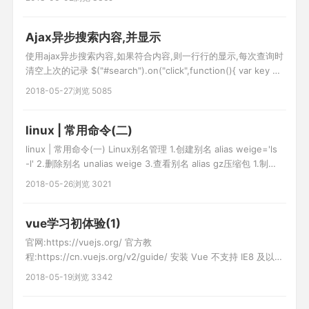
Ajax异步搜索内容,并显示
使用ajax异步搜索内容,如果符合内容,则一行行的显示,每次查询时
清空上次的记录 $("#search").on("click",function(){ var key =
$("#keywords").val(); //异步获取信息 var url =
2018-05-27
浏览 5085
'__URL__/search'; var data = {key:key}; $(".search_l
linux | 常用命令(二)
linux | 常用命令(一) Linux别名管理 1.创建别名 alias weige='ls
-l' 2.删除别名 unalias weige 3.查看别名 alias gz压缩包 1.制作
gz压缩包 tar czf file.tar.gz file1 file2 2.gz压缩包解压 tar xzf
2018-05-26
浏览 3021
file.tar.gz 3.查看gz压缩包 tar t
vue学习初体验(1)
官网:https://vuejs.org/ 官方教
程:https://cn.vuejs.org/v2/guide/ 安装 Vue 不支持 IE8 及以下
版本 开发版本 包含完整的警告和调试模式 生产版本 删除了警
2018-05-19
浏览 3342
告，30.90KB min+gzip 第一个vue程序 11 {{content}} //显示数
据 var app = new Vue({ el: