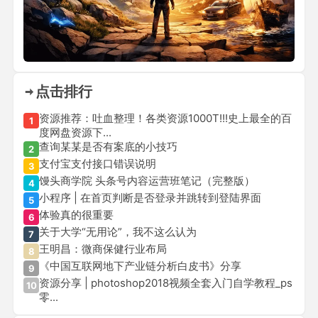
点击排行
资源推荐：吐血整理！各类资源1000T!!!史上最全的百
1
度网盘资源下...
查询某某是否有案底的小技巧
2
支付宝支付接口错误说明
3
馒头商学院 头条号内容运营班笔记（完整版）
4
小程序 | 在首页判断是否登录并跳转到登陆界面
5
体验真的很重要
6
关于大学“无用论”，我不这么认为
7
王明昌：微商保健行业布局
8
《中国互联网地下产业链分析白皮书》分享
9
资源分享 | photoshop2018视频全套入门自学教程_ps
10
零...