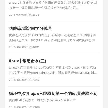
array_diff() 函数返回多个数组的差集数组,键名不进行比较,返回
与第一个数组相比,第一个数组没有的值(数组) 形
式:array_diff(array1,array2,array3...); 例子:
2018-06-05
浏览 2503
$a1=array("a"=>"red","b"=>"green","c"=>"blue","d"=>"yellow");
$a2=array("e"=
伪静态/重定向学习整理
伪静态只是改变了url的表现形式,实际上还是动态页面 伪静态有
真实静态页面一样的SEO 我们普遍使用重定向来实现伪静态 重定
向 http协议中的3XX(主要有302/303) 例: 1.修改apache配置文
2018-06-05
浏览 4031
件 AllowOverride All 2. .htaccess文件 RewriteEngine on
RewriteRule ^(.*)\.html$
linux | 常用命令(三)
Linux的启动流程 1.grub启动引导界面 2.找到Linux内核 3.启动
init程序 4.执行/etc/rc.d/rc.sysinit脚本 5.执行/etc/rc.d/rc脚本
并进入第三级别 6.启动以s开头的标记文件 7.启
2018-06-02
浏览 2347
动/etc/rc.d/rc.local 8.进入登录界面 如何设置一个程序的开机启
动 vi /etc/rc.d/rc.loca
循环中,使用ajax只能取到第一个的id,其他取不到
页面中id的值是唯一的,把id改为class即回复正常
2018-06-02
浏览 3369