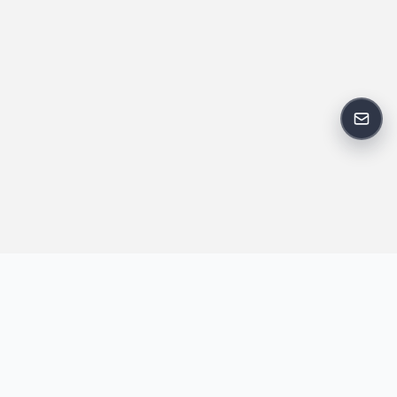
反馈
王明昌博客专注于网站技术、AI 工具、资源分享与开发者笔记，提
供建站经验、实战教程、效率工具推荐和互联网观察内容，方便站