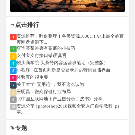
点击排行
资源推荐：吐血整理！各类资源1000T!!!史上最全的百
1
度网盘资源下...
查询某某是否有案底的小技巧
2
支付宝支付接口错误说明
3
馒头商学院 头条号内容运营班笔记（完整版）
4
小程序 | 在首页判断是否登录并跳转到登陆界面
5
体验真的很重要
6
关于大学“无用论”，我不这么认为
7
王明昌：微商保健行业布局
8
《中国互联网地下产业链分析白皮书》分享
9
资源分享 | photoshop2018视频全套入门自学教程_ps
10
零...
专题