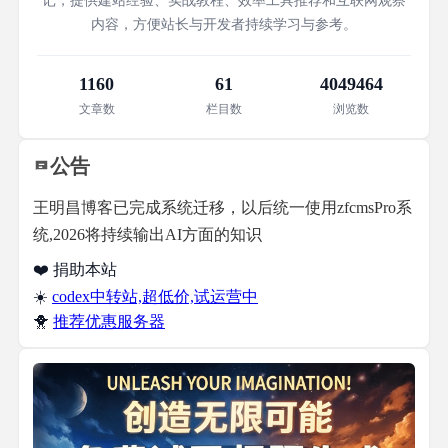
记，提供建站经验、实战教程、效率工具推荐和互联网观察
内容，方便站长与开发者持续学习与参考。
1160
61
4049464
文章数
栏目数
浏览数
公告
王明昌博客已完成系统迁移，以后统一使用zfcmsPro系
统,2026将持续输出AI方面的知识
❤️ 捐助本站
☀️
codex中转站,超低价,试运营中
🐥
推荐优惠服务器