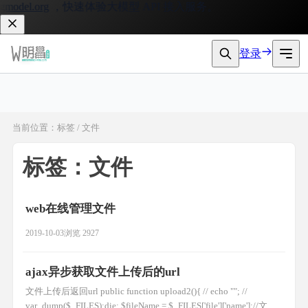
odel.org
，快速体验大模型 API 接入服务。
登录
当前位置：标签 / 文件
标签：文件
web在线管理文件
2019-10-03
浏览 2927
ajax异步获取文件上传后的url
文件上传后返回url public function upload2(){ // echo ""; //
var_dump($_FILES);die; $fileName = $_FILES['file']['name'];//文件