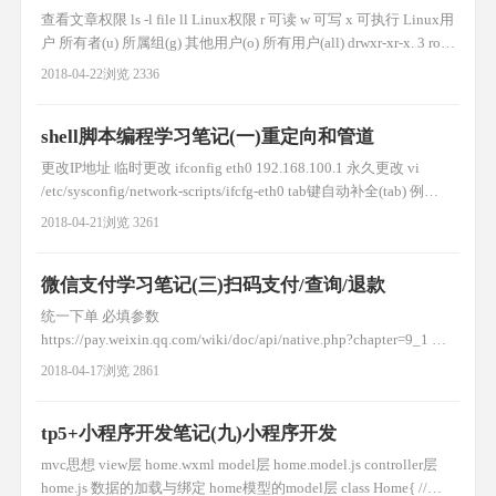
查看文章权限 ls -l file ll Linux权限 r 可读 w 可写 x 可执行 Linux用
户 所有者(u) 所属组(g) 其他用户(o) 所有用户(all) drwxr-xr-x. 3 root
root 4096 Feb 7 12:38 mnt 第一个元素: d 文件夹 - 文件 r可读 w可
2018-04-22
浏览 2336
写 x可执行 -无权限 root用户对mnt具有rw
shell脚本编程学习笔记(一)重定向和管道
更改IP地址 临时更改 ifconfig eth0 192.168.100.1 永久更改 vi
/etc/sysconfig/network-scripts/ifcfg-eth0 tab键自动补全(tab) 例
如:ifcon (tab) -------自动补全config 命令历史 查看 history 调用命令
2018-04-21
浏览 3261
1 !+数字 调用命令2 !vi 最后一条以v
微信支付学习笔记(三)扫码支付/查询/退款
统一下单 必填参数
https://pay.weixin.qq.com/wiki/doc/api/native.php?chapter=9_1 下
单成功后使用异步回调修改订单状态 扫描支付页面(修改) $input-
2018-04-17
浏览 2861
>SetNotify_url("http://www.wangmingchang.com/example/notify.php")
在logs中
tp5+小程序开发笔记(九)小程序开发
mvc思想 view层 home.wxml model层 home.model.js controller层
home.js 数据的加载与绑定 home模型的model层 class Home{ //构