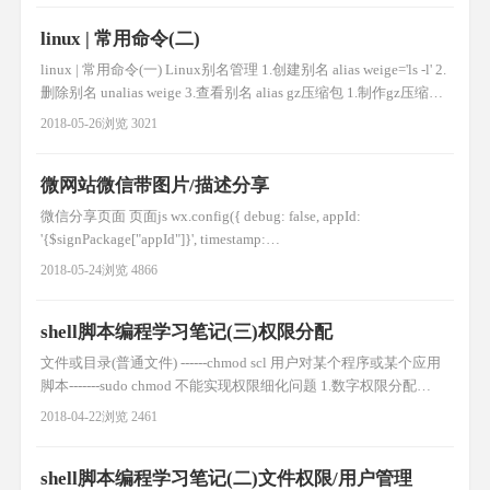
linux | 常用命令(二)
linux | 常用命令(一) Linux别名管理 1.创建别名 alias weige='ls -l' 2.
删除别名 unalias weige 3.查看别名 alias gz压缩包 1.制作gz压缩包
tar czf file.tar.gz file1 file2 2.gz压缩包解压 tar xzf file.tar.gz 3.查看
2018-05-26
浏览 3021
gz压缩包 tar t
微网站微信带图片/描述分享
微信分享页面 页面js wx.config({ debug: false, appId:
'{$signPackage["appId"]}', timestamp:
'{$signPackage["timestamp"]}', nonceStr:
2018-05-24
浏览 4866
'{$signPackage["nonceStr"]}', signature: '{$signPackage[
shell脚本编程学习笔记(三)权限分配
文件或目录(普通文件) ------chmod scl 用户对某个程序或某个应用
脚本-------sudo chmod 不能实现权限细化问题 1.数字权限分配
chmod 755 file r 4 w 2 x 1 2.字母权限分配 chmod u+x file chmod o-
2018-04-22
浏览 2461
w file chmod g+w file chmod g+w,g+x file
shell脚本编程学习笔记(二)文件权限/用户管理