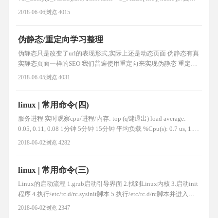
名 $tmpName = $_FILES['file']['tmp_name'];//临时存放的目录
2018-06-06
浏览 4015
$fileError =
伪静态/重定向学习整理
伪静态只是改变了url的表现形式,实际上还是动态页面 伪静态有真
实静态页面一样的SEO 我们普遍使用重定向来实现伪静态 重定向
http协议中的3XX(主要有302/303) 例: 1.修改apache配置文件
2018-06-05
浏览 4031
AllowOverride All 2. .htaccess文件 RewriteEngine on RewriteRule
^(.*)\.html$
linux | 常用命令(四)
服务进程 实时观察cpu/进程/内存: top (q键退出) load average:
0.05, 0.11, 0.08 1分钟 5分钟 15分钟 平均负载 %Cpu(s): 0.7 us, 1.4
sy, 0.0 ni, 97.8 id, 0.0 wa, 0.0 hi, 0.0 si, 0.0 st 空闲率97.8 id 越大越
2018-06-02
浏览 4282
好 KiB Mem : 3
linux | 常用命令(三)
Linux的启动流程 1.grub启动引导界面 2.找到Linux内核 3.启动init
程序 4.执行/etc/rc.d/rc.sysinit脚本 5.执行/etc/rc.d/rc脚本并进入第
三级别 6.启动以s开头的标记文件 7.启动/etc/rc.d/rc.local 8.进入登
2018-06-02
浏览 2347
录界面 如何设置一个程序的开机启动 vi /etc/rc.d/rc.loca