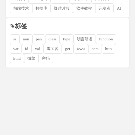
前端技术
数据库
疑难片段
软件教程
开发者
AI
标签
ss
non
pan
class
type
明言明语
function
var
id
val
淘宝客
get
www
com
http
html
微擎
密码