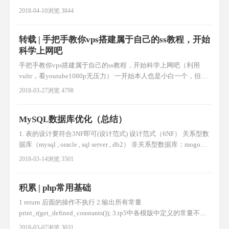
2018-04-10
浏览 3844
转载 | 手把手教你vps搭建属于自己的ss教程，开始
科学上网吧
手把手教你vps搭建属于自己的ss教程，开始科学上网吧（利用
vultr，看youtube1080p无压力） ​​一开始本人也是小白一个，但是
之前用过各种fq方法，都不是很理想，前些天终于开始搭建自己
2018-03-27
浏览 4798
通道，目前用起来还是很爽的。youtube高清视频无压力,尽情玩吃
鸡。下面开始吧。 (最近发现有时新申请的虚拟机ping不通，ssh
MySQL数据库优化（总结）
putty无法连接 现象，可
1. 表的设计要符合3NF即可(设计范式) 设计范式（6NF） 关系型数
据库（mysql , oracle , sql server , db2） 非关系型数据库：mogoDB
, Redis 一般情况下，数据库表要遵循3NF 1NF：只要是关系型数
2018-03-14
浏览 3501
据库，就符合1nf 2NF：表中不能有完全重复的一行记录（设置主
键，自增即可） 3NF：列的内容可以推导出来
积累 | php常用基础
1 return 后面的操作不执行 2.输出所有常量
print_r(get_defined_constants()); 3.tp5中各模版中定义的常量不能
跨模版使用 4.TP5获取模块名/控制器名/方法名
2018-03-07
浏览 3031