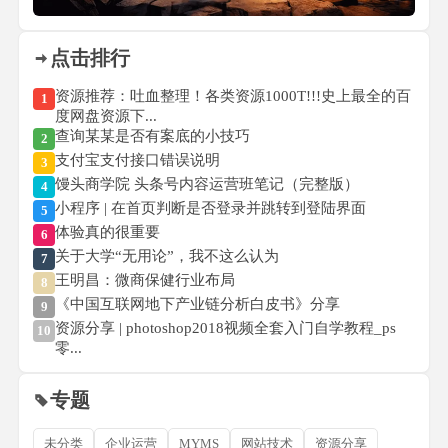
点击排行
资源推荐：吐血整理！各类资源1000T!!!史上最全的百
1
度网盘资源下...
查询某某是否有案底的小技巧
2
支付宝支付接口错误说明
3
馒头商学院 头条号内容运营班笔记（完整版）
4
小程序 | 在首页判断是否登录并跳转到登陆界面
5
体验真的很重要
6
关于大学“无用论”，我不这么认为
7
王明昌：微商保健行业布局
8
《中国互联网地下产业链分析白皮书》分享
9
资源分享 | photoshop2018视频全套入门自学教程_ps
10
零...
专题
未分类
企业运营
MYMS
网站技术
资源分享