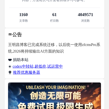
内容，方便站长与开发者持续学习与参考。
1160
61
4049571
文章数
栏目数
浏览数
公告
王明昌博客已完成系统迁移，以后统一使用zfcmsPro系
统,2026将持续输出AI方面的知识
❤️ 捐助本站
☀️
codex中转站,超低价,试运营中
🐥
推荐优惠服务器