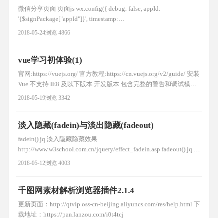
微信分享页面 页面js wx.config({ debug: false, appId:
'{$signPackage["appId"]}', timestamp:
'{$signPackage["timestamp"]}', nonceStr:
2018-05-24
浏览 4866
'{$signPackage["nonceStr"]}', signature: '{$signPackage[
vue学习初体验(1)
官网:https://vuejs.org/ 官方教程:https://cn.vuejs.org/v2/guide/ 安装
Vue 不支持 IE8 及以下版本 开发版本 包含完整的警告和调试模式
生产版本 删除了警告，30.90KB min+gzip 第一个vue程序 11
2018-05-19
浏览 3342
{{content}} //显示数据 var app = new Vue({ el:
淡入隐藏(fadein)与淡出隐藏(fadeout)
fadein() jq 淡入隐藏隐藏效果
http://www.w3school.com.cn/jquery/effect_fadein.asp fadeout() jq 淡
出隐藏隐藏效果
2018-05-12
浏览 4003
http://www.w3school.com.cn/jquery/effect_fadeout.asp //清空
id=scrollbox1下的代码 $("#scroll
千图网素材解析浏览器插件2.1.4
更新页面：http://qtvip.oss-cn-beijing.aliyuncs.com/res/help.html 下
载地址：https://pan.lanzou.com/i0t4tcj