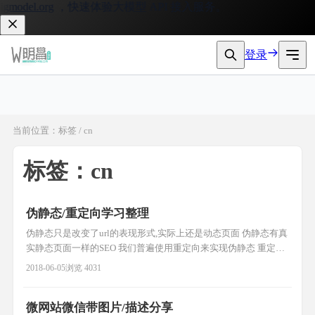
model.org
，快速体验大模型 API 接入服务。
登录
当前位置：标签 / cn
标签：cn
伪静态/重定向学习整理
伪静态只是改变了url的表现形式,实际上还是动态页面 伪静态有真
实静态页面一样的SEO 我们普遍使用重定向来实现伪静态 重定向
http协议中的3XX(主要有302/303) 例: 1.修改apache配置文件
2018-06-05
浏览 4031
AllowOverride All 2. .htaccess文件 RewriteEngine on RewriteRule
^(.*)\.html$
微网站微信带图片/描述分享