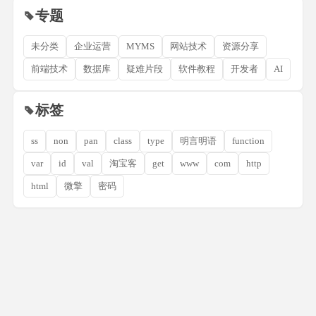
专题
未分类
企业运营
MYMS
网站技术
资源分享
前端技术
数据库
疑难片段
软件教程
开发者
AI
标签
ss
non
pan
class
type
明言明语
function
var
id
val
淘宝客
get
www
com
http
html
微擎
密码