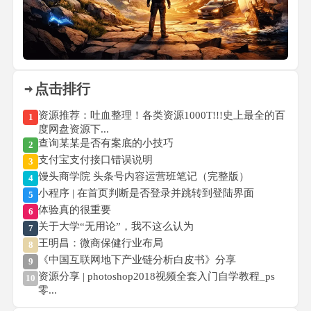
点击排行
资源推荐：吐血整理！各类资源1000T!!!史上最全的百
1
度网盘资源下...
查询某某是否有案底的小技巧
2
支付宝支付接口错误说明
3
馒头商学院 头条号内容运营班笔记（完整版）
4
小程序 | 在首页判断是否登录并跳转到登陆界面
5
体验真的很重要
6
关于大学“无用论”，我不这么认为
7
王明昌：微商保健行业布局
8
《中国互联网地下产业链分析白皮书》分享
9
资源分享 | photoshop2018视频全套入门自学教程_ps
10
零...