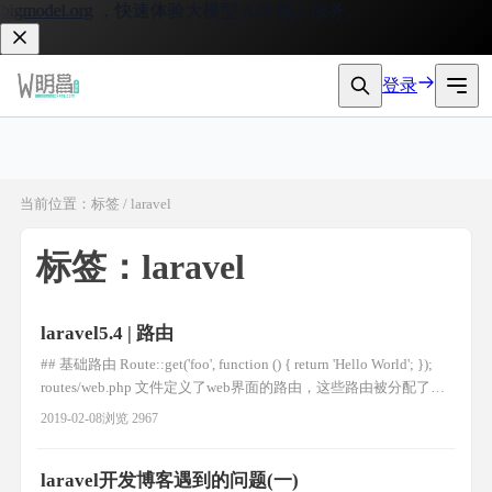
gmodel.org
，快速体验大模型 API 接入服务。
登录
当前位置：标签 / laravel
标签：laravel
laravel5.4 | 路由
## 基础路由 Route::get('foo', function () { return 'Hello World'; });
routes/web.php 文件定义了web界面的路由，这些路由被分配了
web中间件组，从而可以提供session和csrf防护等功能。
2019-02-08
浏览 2967
routes/api.php 中的路由是无状态的，被分配了 api 中间件组。
####
laravel开发博客遇到的问题(一)