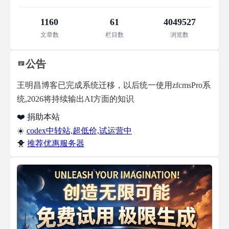
1160
61
4049527
文章数
栏目数
浏览数
公告
王明昌博客已完成系统迁移，以后统一使用zfcmsPro系
统,2026将持续输出AI方面的知识
❤️ 捐助本站
☀️
codex中转站,超低价,试运营中
🐥
推荐优惠服务器