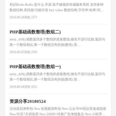
初识Redis Redis 是什么 开源 基于键值的存储服务系统 支持多种
数据结构 高性能/功能丰富 key-value 数据结构 字符串/哈希/列表/
集合/有序集合 特性 速度快 10w OPS 存在内存中 使用c语言编写的
2018-08-26
浏览 2371
单线程 持久化 数据保存在内存中,对数据的更新将异步的保存在磁
盘中(断电不丢数据) 多种数据结构 新的数据结构 bitmaps:位图
PHP基础函数整理(数组二)
array_diff() 函数返回多个数组的差集数组,键名不进行比较,返回与
第一个数组相比,第一个数组没有的值(数组) 形
式:array_diff(array1,array2,array3...); 例子:
2018-06-05
浏览 2503
$a1=array("a"=>"red","b"=>"green","c"=>"blue","d"=>"yellow");
$a2=array("e"=
PHP基础函数整理(数组一)
array_diff() 函数返回多个数组的差集数组,键名不进行比较,返回与
第一个数组相比,第一个数组没有的值(数组) 形
式:array_diff(array1,array2,array3...); 例子:
2018-06-04
浏览 4321
$a1=array("a"=>"red","b"=>"green","c"=>"blue","d"=>"yellow");
$a2=array("e"=
资源分享20180524
活动策划资料包 New 短视频资料包 New 公众号90招运营速成指南
New 抖音7天训练营 New 20000+经典广告海报集合 New 小程序资