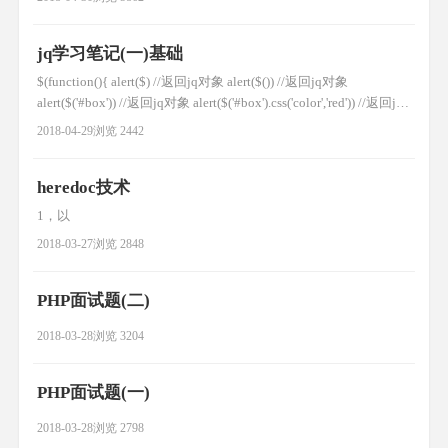
间 解决方案如下: class powerModel extends Model { protected $pk
=
jq学习笔记(一)基础
$(function(){ alert($) //返回jq对象 alert($()) //返回jq对象
alert($('#box')) //返回jq对象 alert($('#box').css('color','red')) //返回jq
对象 }); 加载模式 $(document).ready(function(){ }); 简写形式:
2018-04-29
浏览 2442
$(funct
heredoc技术
1，以
2018-03-27
浏览 2848
PHP面试题(二)
2018-03-28
浏览 3204
PHP面试题(一)
2018-03-28
浏览 2798