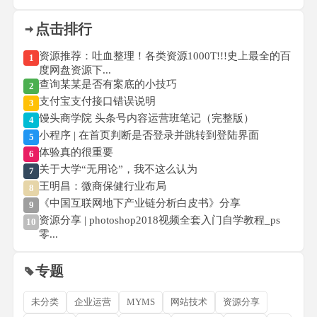
点击排行
资源推荐：吐血整理！各类资源1000T!!!史上最全的百
1
度网盘资源下...
查询某某是否有案底的小技巧
2
支付宝支付接口错误说明
3
馒头商学院 头条号内容运营班笔记（完整版）
4
小程序 | 在首页判断是否登录并跳转到登陆界面
5
体验真的很重要
6
关于大学“无用论”，我不这么认为
7
王明昌：微商保健行业布局
8
《中国互联网地下产业链分析白皮书》分享
9
资源分享 | photoshop2018视频全套入门自学教程_ps
10
零...
专题
未分类
企业运营
MYMS
网站技术
资源分享