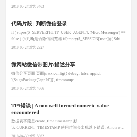
料包 New
2018-05-24
浏览 3463
代码片段 | 判断微信登录
if ( strpos($_SERVER['HTTP_USER_AGENT'], 'MicroMessenger') ==
false ) {//判断是否微信浏览器 if(empty($_SESSION['user'])){ $this-
>redirect(__APP__ . '/member/login.html'); } }else { $refurl
2018-05-24
浏览 2927
微网站微信带图片/描述分享
微信分享页面 页面js wx.config({ debug: false, appId:
'{$signPackage["appId"]}', timestamp:
'{$signPackage["timestamp"]}', nonceStr:
2018-05-24
浏览 4866
'{$signPackage["nonceStr"]}', signature: '{$signPackage[
TP5错误 | A non well formed numeric value
encountered
数据表字段是create_time timestamp 默
认:CURRENT_TIMESTAMP 使用时间会出现以下错误: A non well
formed numeric value encountered 这是因为tp5框架会自动转换时
2018-04-30
浏览 5862