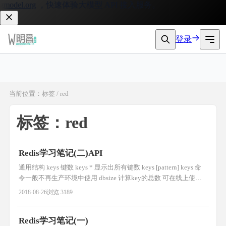
odel.org
，快速体验大模型 API 接入服务。
登录
当前位置：标签 / red
标签：red
Redis学习笔记(二)API
通用结构 keys 键数 keys * 显示出所有键数 keys [pattern] keys 命
令一般不再生产环境中使用 dbsize 计算key的总数 可在线上使用
的 exists key名 判断是否存在 0不存在 1存在 del key名 [key名...] 0
2018-08-26
浏览 3189
不存在 1成功 expire key seconds 设置过期时间 key在seconds秒
Redis学习笔记(一)