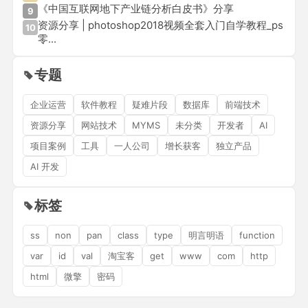
《中国互联网地下产业链分析白皮书》分享
9
资源分享 | photoshop2018视频全套入门自学教程_ps
10
零...
专题
企业运营
软件教程
疑难片段
数据库
前端技术
资源分享
网站技术
MYMS
未分类
开发者
AI
项目案例
工具
一人公司
增长获客
独立产品
AI 开发
标签
ss
non
pan
class
type
明言明语
function
var
id
val
淘宝客
get
www
com
http
html
微擎
密码