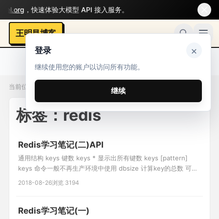
l.org
，快速体验大模型 API 接入服务。
王明昌博客
×
登录
继续使用您的账户以访问所有功能。
当前位置：标签 / redis
继续
标签：redis
Redis学习笔记(二)API
通用结构 keys 键数 keys * 显示出所有键数 keys [pattern]
keys 命令一般不再生产环境中使用 dbsize 计算key的总数 可在
线上使用的 exists key名 判断是否存在 0不存在 1存在 del key
2018-08-26
浏览 3194
名 [key名...] 0不存在 1成功 expire key seconds 设置过期时间
key在seconds秒
Redis学习笔记(一)