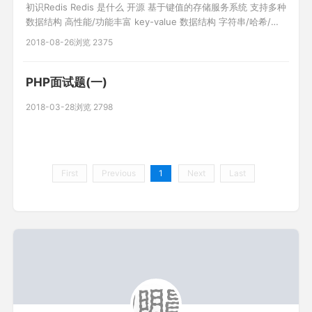
初识Redis Redis 是什么 开源 基于键值的存储服务系统 支持多种
数据结构 高性能/功能丰富 key-value 数据结构 字符串/哈希/列
表/集合/有序集合 特性 速度快 10w OPS 存在内存中 使用c语言
2018-08-26
浏览 2375
编写的 单线程 持久化 数据保存在内存中,对数据的更新将异步的
保存在磁盘中(断电不丢数据) 多种数据结构 新的数据结构
bitmaps:位图
PHP面试题(一)
2018-03-28
浏览 2798
First
Previous
1
Next
Last