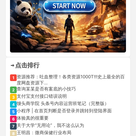
点击排行
资源推荐：吐血整理！各类资源1000T!!!史上最全的百
1
度网盘资源下...
查询某某是否有案底的小技巧
2
支付宝支付接口错误说明
3
馒头商学院 头条号内容运营班笔记（完整版）
4
小程序 | 在首页判断是否登录并跳转到登陆界面
5
体验真的很重要
6
关于大学“无用论”，我不这么认为
7
王明昌：微商保健行业布局
8