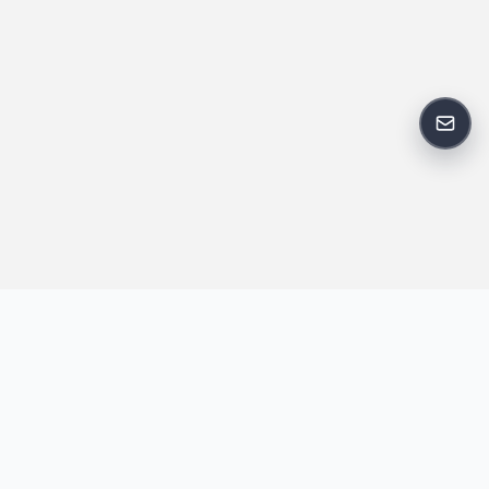
反馈
王明昌博客专注于网站技术、AI 工具、资源分享与开发者笔记，提
供建站经验、实战教程、效率工具推荐和互联网观察内容，方便站