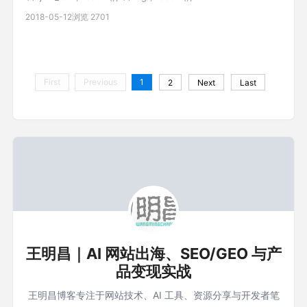
$("#scrollbox1").html(""); //异步获取联系信息 var
2018-05-12
浏览 2701
id=$(this).attr('rel');// var url = '__U
First
Previous
1
2
Next
Last
王明昌｜AI 网站出海、SEO/GEO 与产
品变现实战
王明昌博客专注于网站技术、AI 工具、资源分享与开发者笔