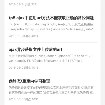
curl_init(); curl_setopt($curl,CURLOPT_URL,
2018-08-31
浏览 3221
"http://www.baidu.com");//设置u
tp5 ajax中使用url方法不能获取正确的路径问题
for (var i = 0; i< data.msg.length; i++){ //可以获取正确路径
user/index $('.layui-nav-tree').append(''+data.msg[i].url+'');
//获取的路径是index/user/index,,多出了个index $('.layui-nav-
2018-06-23
浏览 4014
tree').append(
ajax异步获取文件上传后的url
文件上传后返回url public function upload2(){ // echo ""; //
var_dump($_FILES);die; $fileName = $_FILES['file']
['name'];//文件名 $tmpName = $_FILES['file']['tmp_name'];//
2018-06-06
浏览 4015
临时存放的目录 $fileError =
伪静态/重定向学习整理
伪静态只是改变了url的表现形式,实际上还是动态页面 伪静态有
真实静态页面一样的SEO 我们普遍使用重定向来实现伪静态 重定
向 http协议中的3XX(主要有302/303) 例: 1.修改apache配置文
2018-06-05
浏览 4031
件 AllowOverride All 2. .htaccess文件 RewriteEngine on