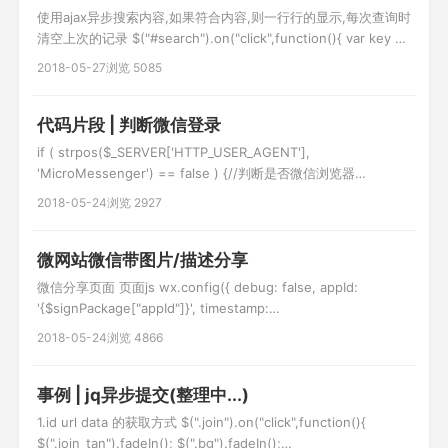
使用ajax异步搜索内容,如果符合内容,则一行行的显示,每次查询时
清空上次的记录 $("#search").on("click",function(){ var key =
$("#keywords").val(); //异步获取信息 var url =
2018-05-27
浏览 5085
'__URL__/search'; var data = {key:key}; $(".search_l
代码片段 | 判断微信登录
if ( strpos($_SERVER['HTTP_USER_AGENT'],
'MicroMessenger') == false ) {//判断是否微信浏览器
if(empty($_SESSION['user'])){ $this->redirect(__APP__ .
2018-05-24
浏览 2927
'/member/login.html'); } }else { $refurl
微网站微信带图片/描述分享
微信分享页面 页面js wx.config({ debug: false, appId:
'{$signPackage["appId"]}', timestamp:
'{$signPackage["timestamp"]}', nonceStr:
2018-05-24
浏览 4866
'{$signPackage["nonceStr"]}', signature: '{$signPackage[
事例 | jq异步提交(整理中...)
1.id url data 的获取方式 $(".join").on("click",function(){
$(".join_tan").fadeIn(); $(".bg").fadeIn();