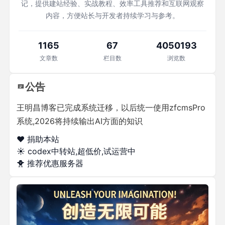
记，提供建站经验、实战教程、效率工具推荐和互联网观察
内容，方便站长与开发者持续学习与参考。
1165
67
4050193
文章数
栏目数
浏览数
公告
王明昌博客已完成系统迁移，以后统一使用zfcmsPro
系统,2026将持续输出AI方面的知识
❤️ 捐助本站
☀️
codex中转站,超低价,试运营中
🐥
推荐优惠服务器