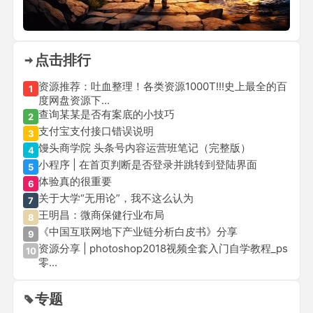
点击排行
资源推荐：吐血整理！各类资源1000T!!!史上最全的百
1
度网盘资源下...
查询某某是否有案底的小技巧
2
支付宝支付接口错误说明
3
馒头商学院 头条号内容运营班笔记（完整版）
4
小程序 | 在首页判断是否登录并跳转到登陆界面
5
体验真的很重要
6
关于大学“无用论”，我不这么认为
7
王明昌：微商保健行业布局
8
《中国互联网地下产业链分析白皮书》分享
9
资源分享 | photoshop2018视频全套入门自学教程_ps
10
零...
专题