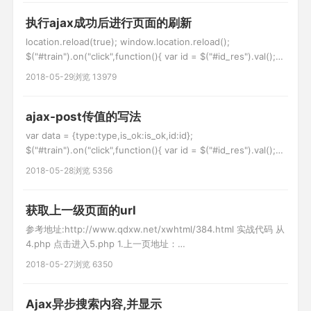
RewriteRule ^(.*)\.html$
执行ajax成功后进行页面的刷新
location.reload(true); window.location.reload();
$("#train").on("click",function(){ var id = $("#id_res").val();
var is_ok = $("#is_ok").val(); var type = 'caiji_train'; //异步获
2018-05-29
浏览 13979
取信息 v
ajax-post传值的写法
var data = {type:type,is_ok:is_ok,id:id};
$("#train").on("click",function(){ var id = $("#id_res").val();
var is_ok = $("#is_ok").val(); var type = 'caiji_train'; //异步获
2018-05-28
浏览 5356
取信息 var url
获取上一级页面的url
参考地址:http://www.qdxw.net/xwhtml/384.html 实战代码 从
4.php 点击进入5.php 1.上一页地址：
http://localhost/box/4.php 2.当前地址： /box/5.php 3.带参地
2018-05-27
浏览 6350
址： localhost/box/5.php?
Ajax异步搜索内容,并显示