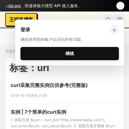
del.org
，快速体验大模型 API 接入服务。
王明昌博客
×
登录
继续使用您的账户以访问所有功能。
当前位置：标签 / url
继续
标签：url
curl采集完整实例仅供参考(完整版)
2018-10-06
浏览 3529
实例 | 7个简单的curl实例
1. 抓取百度 $curl = curl_init("http://www.baidu.com");
curl_exec($curl); curl_close($curl); 2. 抓取百度并替换 $curl =